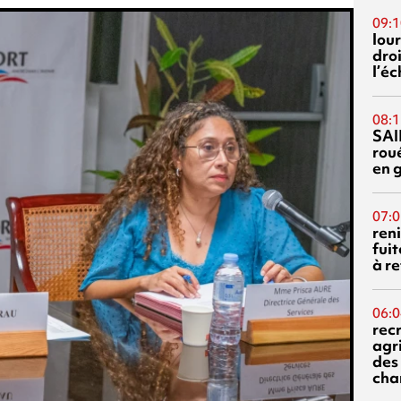
09:1
lour
droi
l’é
08:1
SAI
rou
en 
07:0
reni
fuit
à re
06:0
rec
agr
des 
cha