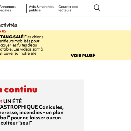
Annonces
Avis & marchés
Courrier des
légales
publics
lecteurs
ectivités
7:05
ETANG-SALÉ
Des chiens
enifleurs mobilisés pour
raquer les fuites d'eau
otable. Les vidéos sont à
etrouver sur notre site
VOIR PLUS
 continu
UN ÉTÉ
3
TASTROPHIQUE
Canicules,
heresse, incendies - un plan
bal" pour ne laisser aucun
culteur "seul"