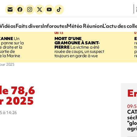
Vidéos
Faits divers
Inforoutes
Météo Réunion
L’actu des coll
08:13
0
ZANNE
Un
MORT D'UNE
 panne sur la
GRAMOUNE À SAINT-
r
 droite et la
PIERRE
La victime a été
t
sortie de
rouée de coups, un suspect
p
e la Marine
toujours en garde à vue
r
pour 2025
de 78,6
En
ur 2025
09:5
CA
5 à 14:26
séc
"glo
agri