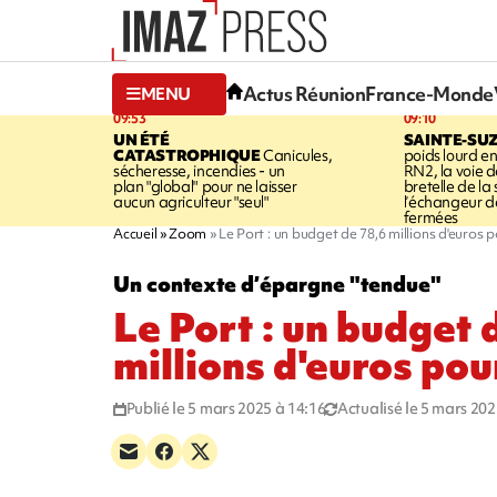
Actus Réunion
France-Monde
MENU
09:53
09:10
UN ÉTÉ
SAINTE-SU
CATASTROPHIQUE
Canicules,
poids lourd en
sécheresse, incendies - un
RN2, la voie de
plan "global" pour ne laisser
bretelle de la 
aucun agriculteur "seul"
l’échangeur d
fermées
Accueil
Zoom
Le Port : un budget de 78,6 millions d'euros 
Un contexte d’épargne "tendue"
Le Port : un budget 
millions d'euros po
Publié le 5 mars 2025 à 14:16
Actualisé le 5 mars 202