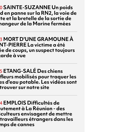
SAINTE-SUZANNE
Un poids
0
d en panne sur la RN2, la voie de
te et la bretelle de la sortie de
changeur de la Marine fermées
MORT D'UNE GRAMOUNE À
3
NT-PIERRE
La victime a été
ée de coups, un suspect toujours
garde à vue
ETANG-SALÉ
Des chiens
5
fleurs mobilisés pour traquer les
es d'eau potable. Les vidéos sont
trouver sur notre site
EMPLOIS
Difficultés de
4
rutement à La Réunion - des
iculteurs envisagent de mettre
travailleurs étrangers dans les
mps de cannes