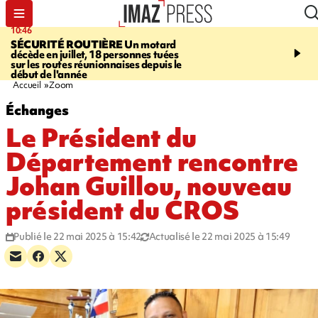
10:46
13:49
SÉCURITÉ ROUTIÈRE
Un motard
JUSTICE
Violences sexu
décède en juillet, 18 personnes tuées
mineurs - un courrier d
sur les routes réunionnaises depuis le
pointe les défaillances 
début de l'année
Accueil
Zoom
Échanges
Le Président du
Département rencontre
Johan Guillou, nouveau
président du CROS
Publié le 22 mai 2025 à 15:42
Actualisé le 22 mai 2025 à 15:49