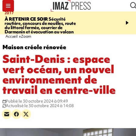
20:17
08:26
À RETENIR CE SOIR
Sécurité
SALAZIE
Cascade blanc
routière, concours de nouilles, route
rencontre d'un géant d
du littoral fermée, courrier de
Photos et vidéos sur notr
Darmanin et évacuation au volcan
Accueil
Zoom
Maison créole rénovée
Saint-Denis : espace
vert océan, un nouvel
environnement de
travail en centre-ville
Publié le 30 octobre 2024 à 09:49
Actualisé le 30 octobre 2024 à 14:08