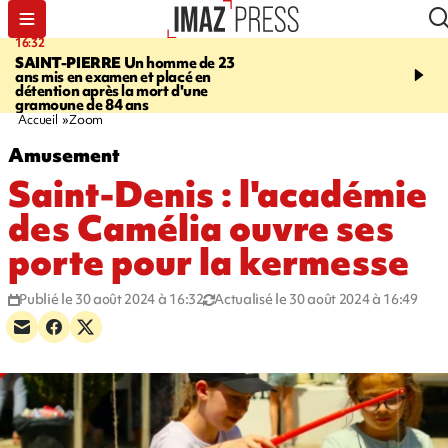
16:32
21:08
SAINT-PIERRE
Un homme de 23
MONDE
Arabie saoudit
ans mis en examen et placé en
et Turquie scellent un p
détention après la mort d'une
défense en pleine guerr
gramoune de 84 ans
Orient
Accueil
Zoom
Amusement
Saint-Denis : l'académie
des Camélia ouvre ses
porte pour la kermesse
Publié le 30 août 2024 à 16:32
Actualisé le 30 août 2024 à 16:49