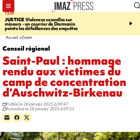
13:49
17:59
JUSTICE
Violences sexuelles sur
INFOROUTE
Marathon 
mineurs - un courrier de Darmanin
Corniche - la route du L
pointe les défaillances des enquêtes
ce dimanche matin dans 
Nord-Ouest
Accueil
Zoom
Conseil régional
Saint-Paul : hommage
rendu aux victimes du
camp de concentration
d’Auschwitz-Birkenau
Publié le 28 janvier 2025 à 09:47
Actualisé le 28 janvier 2025 à 09:52