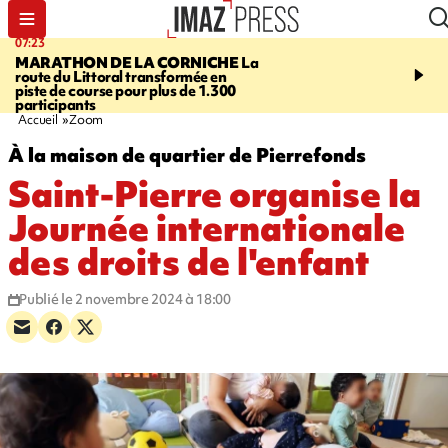
07:23
08:37
MARATHON DE LA CORNICHE
La
SAINT-DENIS
Lancemen
route du Littoral transformée en
braderie de l'océan pour
piste de course pour plus de 1.300
pouvoir d'achat des fami
participants
soutenir les commerçan
Accueil
Zoom
À la maison de quartier de Pierrefonds
Saint-Pierre organise la
Journée internationale
des droits de l'enfant
Publié le 2 novembre 2024 à 18:00