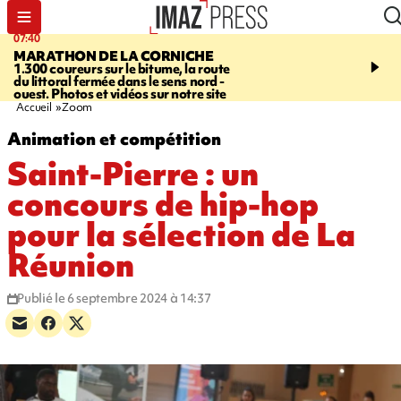
07:40
10:33
MARATHON DE LA CORNICHE
ASSOCIATIONS
Protec
1.300 coureurs sur le bitume, la route
l’enfance - une nouvelle
du littoral fermée dans le sens nord -
Stop VIF organisée à La
ouest. Photos et vidéos sur notre site
Accueil
Zoom
Animation et compétition
Saint-Pierre : un
concours de hip-hop
pour la sélection de La
Réunion
Publié le 6 septembre 2024 à 14:37