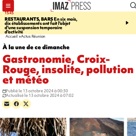
15:45
17:17
RESTAURANTS, BARS
En six mois,
"LE DERNIER REFUG
dix établissements ont fait l'objet
Angeles, un homme vit 
d'une suspension temporaire
panneau publicitaire po
d'activité
promouvoir un film Netf
Accueil
Actus Réunion
À la une de ce dimanche
Gastronomie, Croix-
Rouge, insolite, pollution
et météo
Publié le 13 octobre 2024 à 00:30
Actualisé le 13 octobre 2024 à 07:02