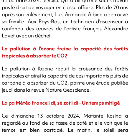
11 octobre 2024, le voici. Qui a dit qu'une souris n'avait
pas le droit de voyager en classe affaire. Plus de 70 ans
après son enlèvement, Luis Armando Albino a retrouvé
sa famille. Aux Pays-Bas, un technicien d'ascenseur a
confondu des œuvres de l’artiste français Alexandre
Lavet avec un déchet.
La pollution à l'ozone freine la capacité des forêts
tropicales à absorber le CO2
La pollution à l'ozone réduit la croissance des forêts
tropicales et ainsi la capacité de ces importants puits de
carbone à absorber du CO2, pointe une étude publiée
jeudi dans la revue Nature Geoscience.
La pa Météo France i di, sé zot i di - Un temps mitigé
Ce dimanche 13 octobre 2024, Matante Rosina a
regardé au fond de sa tasse de café et elle voit que le
temps est bien partagé. Le matin, le soleil sera