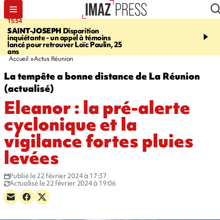
17:52
17:24
ion
SAINT-DENIS
Le Barachois fermé
SAINT-P
témoins
dimanche pour l'arrivée du Tour
est rouvert
 Paulin, 25
cycliste
Accueil
Actus Réunion
La tempête a bonne distance de La Réunion
(actualisé)
Eleanor : la pré-alerte
cyclonique et la
vigilance fortes pluies
levées
Publié le 22 février 2024 à 17:37
Actualisé le 22 février 2024 à 19:06