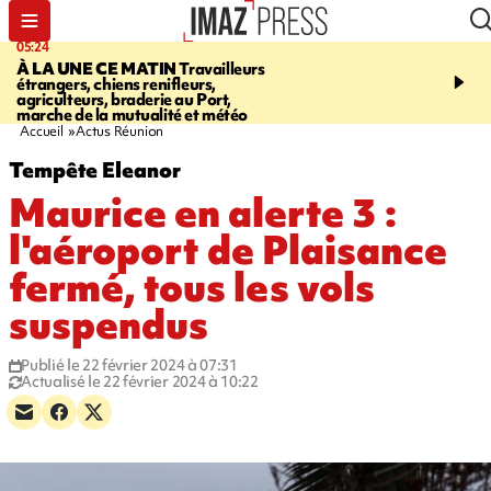
05:24
07:05
À LA UNE CE MATIN
Travailleurs
ETANG-SALÉ
Des chien
étrangers, chiens renifleurs,
mobilisés pour traquer le
agriculteurs, braderie au Port,
d'eau potable. Les vidéo
marche de la mutualité et météo
retrouver sur notre site
Accueil
Actus Réunion
Tempête Eleanor
Maurice en alerte 3 :
l'aéroport de Plaisance
fermé, tous les vols
suspendus
Publié le 22 février 2024 à 07:31
Actualisé le 22 février 2024 à 10:22