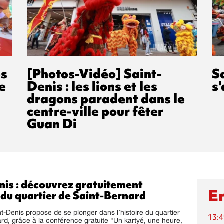
és
[Photos-Vidéo] Saint-
Sa
e
Denis : les lions et les
s
dragons paradent dans le
centre-ville pour fêter
Guan Di
nis : découvrez gratuitement
En
e du quartier de Saint-Bernard
int-Denis propose de se plonger dans l’histoire du quartier
13:4
rd, grâce à la conférence gratuite "Un kartyé, une heure,