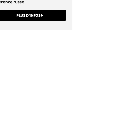
érence russe
PLUS D’INFOS