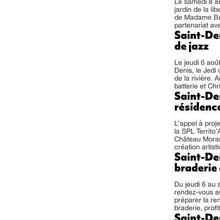
Le samedi 8 ao
jardin de la li
de Madame Butt
partenariat ave
Saint-Den
de jazz
Le jeudi 6 août
Denis, le Jedi
de la rivière.
batterie et Ch
Saint-Den
résidence
L’appel à proj
la SPL Territo
Château Moran
création artisti
Saint-Den
braderie 
Du jeudi 6 au 
rendez-vous a
préparer la ren
braderie, profi
Saint-Den