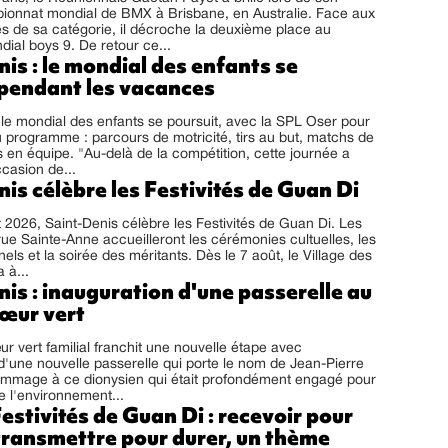
ionnat mondial de BMX à Brisbane, en Australie. Face aux
tes de sa catégorie, il décroche la deuxième place au
ial boys 9. De retour ce...
is : le mondial des enfants se
 pendant les vacances
 le mondial des enfants se poursuit, avec la SPL Oser pour
u programme : parcours de motricité, tirs au but, matchs de
is en équipe. "Au-delà de la compétition, cette journée a
ccasion de...
is célèbre les Festivités de Guan Di
 2026, Saint-Denis célèbre les Festivités de Guan Di. Les
rue Sainte-Anne accueilleront les cérémonies cultuelles, les
nels et la soirée des méritants. Dès le 7 août, le Village des
 à...
is : inauguration d'une passerelle au
cœur vert
r vert familial franchit une nouvelle étape avec
 d'une nouvelle passerelle qui porte le nom de Jean-Pierre
ommage à ce dionysien qui était profondément engagé pour
e l'environnement...
estivités de Guan Di : recevoir pour
transmettre pour durer, un thème