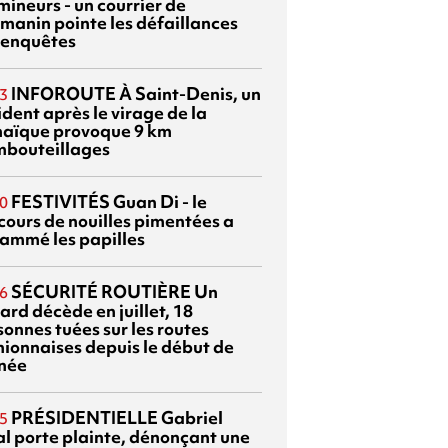
mineurs - un courrier de
manin pointe les défaillances
 enquêtes
INFOROUTE
À Saint-Denis, un
3
dent après le virage de la
aïque provoque 9 km
mbouteillages
FESTIVITÉS
Guan Di - le
0
cours de nouilles pimentées a
lammé les papilles
SÉCURITÉ ROUTIÈRE
Un
6
ard décède en juillet, 18
sonnes tuées sur les routes
nionnaises depuis le début de
nnée
PRÉSIDENTIELLE
Gabriel
5
al porte plainte, dénonçant une