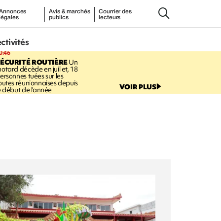
Annonces
Avis & marchés
Courrier des
légales
publics
lecteurs
ectivités
0:46
ÉCURITÉ ROUTIÈRE
Un
otard décède en juillet, 18
ersonnes tuées sur les
outes réunionnaises depuis
VOIR PLUS
e début de l'année