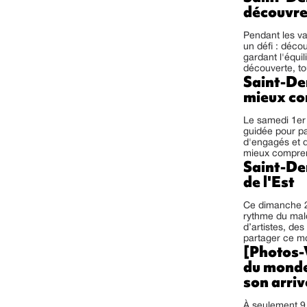
découvren
Pendant les va
un défi : déco
gardant l'équil
découverte, tou
Saint-Den
mieux co
Le samedi 1er 
guidée pour pa
d'engagés et d
mieux comprendr
Saint-Den
de l'Est
Ce dimanche 26
rythme du malo
d’artistes, de
partager ce m
[Photos-
du monde
son arriv
À seulement 9 