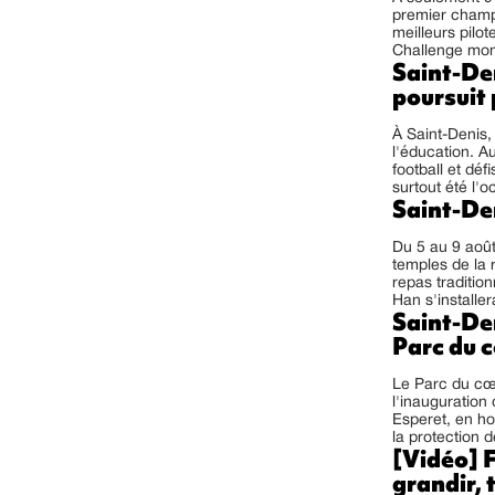
premier champ
meilleurs pilo
Challenge mond
Saint-Den
poursuit
À Saint-Denis,
l'éducation. A
football et déf
surtout été l'o
Saint-Den
Du 5 au 9 août
temples de la 
repas tradition
Han s'installera
Saint-Den
Parc du 
Le Parc du cœu
l'inauguration
Esperet, en h
la protection d
[Vidéo] F
grandir, 