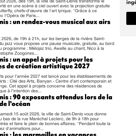
ing
ût 2026, dès 19h, la ville de Saint-Denis transforme le
berté en une scène à ciel ouvert avec la projection gratuite
erfly, chefs-d'œuvre de l'art lyrique. "Grâce à ce
c l'Opéra de Paris...
is : un rendez-vous musical aux airs
 2026, de 19h à 21h, sur les berges de la rivière Saint-
 du jazz vous propose une pause musicale, gratuite, au bord
 Au programme : Mélojaz trio, Awelle au chant, Nico à la
ristophe Zoogones...
is : un appel à projets pour les
s de création artistique 2027
ets pour l’année 2027 est lancé pour les établissements de
’Arts : Cité des Arts, Banyan - Centre d’art contemporain et
ge. Cet appel à projets concerne des résidences de
que à l’intention des...
is : 90 exposants attendus lors de la
de l'océan
samedi 15 août 2026, la ville de Saint-Denis vous donne
u bas de la rue Maréchal Leclerc, de 9h à 18h pour
trée et faire le plein de bonnes affaires. "Pendant toute la
tez d'animations pour...
is : les marmailles en vacances