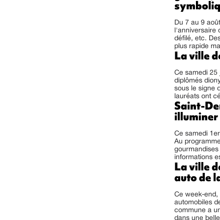
symboliq
Du 7 au 9 aoû
l'anniversaire
défilé, etc. D
plus rapide ma
La ville 
Ce samedi 25 ju
diplômés diony
sous le signe d
lauréats ont cé
Saint-Den
illuminer
Ce samedi 1er 
Au programme d
gourmandises c
informations e
La ville 
auto de l
Ce week-end, S
automobiles de 
commune a une
dans une belle