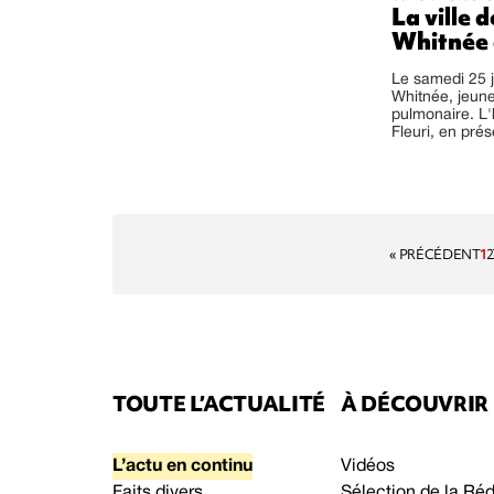
La ville
Whitnée 
Le samedi 25 j
Whitnée, jeun
pulmonaire. L
Fleuri, en pré
« PRÉCÉDENT
1
2
TOUTE L’ACTUALITÉ
À DÉCOUVRIR
L’actu en continu
Vidéos
Faits divers
Sélection de la Ré