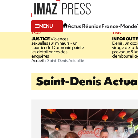
Actus Réunion
France-Monde
MENU
13:49
11:43
JUSTICE
Violences
INFOROUT
sexuelles sur mineurs - un
Denis, un acci
courrier de Darmanin pointe
virage de la 
les défaillances des
provoque 9 k
enquêtes
d'embouteilla
Accueil
Saint-Denis Actualité
Saint-Denis Actual