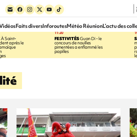
Vidéos
Faits divers
Inforoutes
Météo Réunion
L’actu des coll
11:20
1
E
À Saint-
FESTIVITÉS
Guan Di - le
S
dent après le
concours de nouilles
m
Jamaïque
pimentées a enflammé les
p
m
papilles
r
ges
l
ité