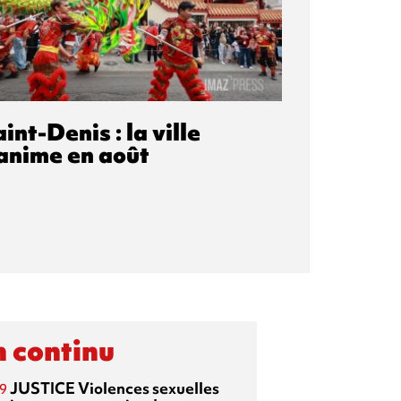
int-Denis : la ville
'anime en août
 continu
JUSTICE
Violences sexuelles
9