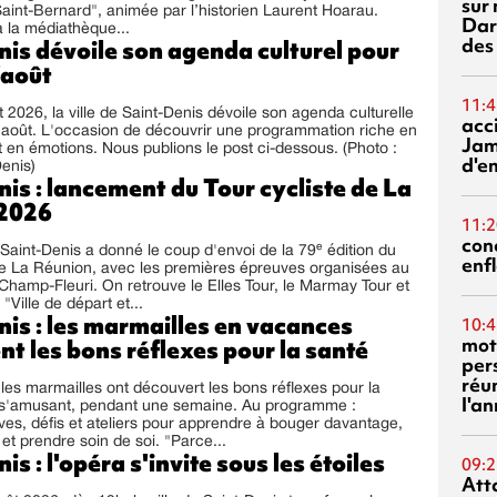
sur 
 Saint-Bernard", animée par l’historien Laurent Hoarau.
Dar
 la médiathèque...
des
is dévoile son agenda culturel pour
'août
11:4
t 2026, la ville de Saint-Denis dévoile son agenda culturelle
acci
'août. L'occasion de découvrir une programmation riche en
Jam
 en émotions. Nous publions le post ci-dessous. (Photo :
d'e
Denis)
is : lancement du Tour cycliste de La
 2026
11:2
con
aint-Denis a donné le coup d'envoi de la 79ᵉ édition du
enf
de La Réunion, avec les premières épreuves organisées au
hamp-Fleuri. On retrouve le Elles Tour, le Marmay Tour et
 "Ville de départ et...
is : les marmailles en vacances
10:4
mot
t les bons réflexes pour la santé
per
réu
 les marmailles ont découvert les bons réflexes pour la
l'a
n s'amusant, pendant une semaine. Au programme :
tives, défis et ateliers pour apprendre à bouger davantage,
t prendre soin de soi. "Parce...
is : l'opéra s'invite sous les étoiles
09:2
Att