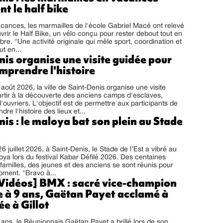
t le half bike
cances, les marmailles de l'école Gabriel Macé ont relevé
uvrir le Half Bike, un vélo conçu pour rester debout tout en
ibre. "Une activité originale qui mêle sport, coordination et
t en...
is organise une visite guidée pour
mprendre l'histoire
août 2026, la ville de Saint-Denis organise une visite
rtir à la découverte des anciens camps d'esclaves,
'ouvriers. L'objectif est de permettre aux participants de
e l'histoire des lieux et...
is : le maloya bat son plein au Stade
 juillet 2026, à Saint-Denis, le Stade de l’Est a vibré au
ya lors du festival Kabar Défilé 2026. Des centaines
s familles, des jeunes et des anciens se sont réunis pour
oment. "Bravo à...
Vidéos] BMX : sacré vice-champion
 à 9 ans, Gaëtan Payet acclamé à
ée à Gillot
ans, le Réunionnais Gaëtan Payet a brillé lors de son