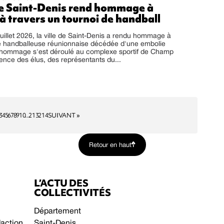
 de Saint-Denis rend hommage à
à travers un tournoi de handball
uillet 2026, la ville de Saint-Denis a rendu hommage à
e handballeuse réunionnaise décédée d'une embolie
'hommage s'est déroulé au complexe sportif de Champ
sence des élus, des représentants du...
3
4
5
6
7
8
9
10
...
213
214
SUIVANT »
Retour en haut
L’ACTU DES
COLLECTIVITÉS
Département
daction
Saint-Denis