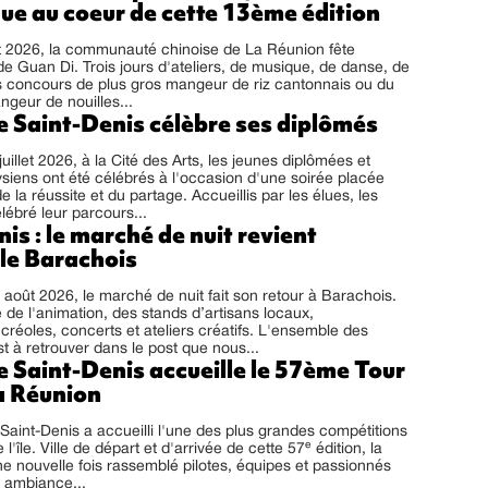
ue au coeur de cette 13ème édition
t 2026, la communauté chinoise de La Réunion fête
 de Guan Di. Trois jours d'ateliers, de musique, de danse, de
es concours de plus gros mangeur de riz cantonnais ou du
ngeur de nouilles...
de Saint-Denis célèbre ses diplômés
illet 2026, à la Cité des Arts, les jeunes diplômées et
siens ont été célébrés à l'occasion d'une soirée placée
e la réussite et du partage. Accueillis par les élues, les
lébré leur parcours...
is : le marché de nuit revient
 le Barachois
août 2026, le marché de nuit fait son retour à Barachois.
e l'animation, des stands d’artisans locaux,
réoles, concerts et ateliers créatifs. L'ensemble des
st à retrouver dans le post que nous...
de Saint-Denis accueille le 57ème Tour
a Réunion
aint-Denis a accueilli l'une des plus grandes compétitions
l'île. Ville de départ et d'arrivée de cette 57ᵉ édition, la
 nouvelle fois rassemblé pilotes, équipes et passionnés
 ambiance...