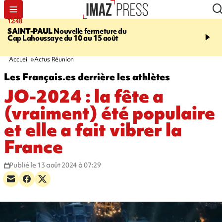
12:48
14:23
SAINT-PAUL
Nouvelle fermeture du
AFRIQUE DU SUD
Aprè
Cap Lahoussaye du 10 au 15 août
massif de migrants, la p
main-d'œuvre dans la na
ciel
Accueil
Actus Réunion
Les Français.es derrière les athlètes
JO-2024 : la fête a
(vraiment) été populaire
et elle a fait vibrer la
France
Publié le 13 août 2024 à 07:29