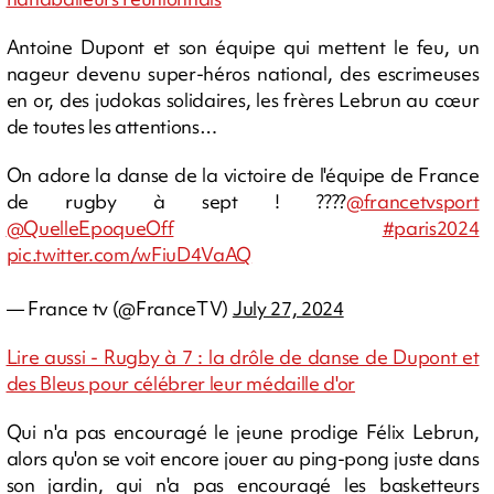
Antoine Dupont et son équipe qui mettent le feu, un
nageur devenu super-héros national, des escrimeuses
en or, des judokas solidaires, les frères Lebrun au cœur
de toutes les attentions…
On adore la danse de la victoire de l'équipe de France
de rugby à sept ! ????
@francetvsport
@QuelleEpoqueOff
#paris2024
pic.twitter.com/wFiuD4VaAQ
— France tv (@FranceTV)
July 27, 2024
Lire aussi - Rugby à 7 : la drôle de danse de Dupont et
des Bleus pour célébrer leur médaille d'or
Qui n'a pas encouragé le jeune prodige Félix Lebrun,
alors qu'on se voit encore jouer au ping-pong juste dans
son jardin, qui n'a pas encouragé les basketteurs