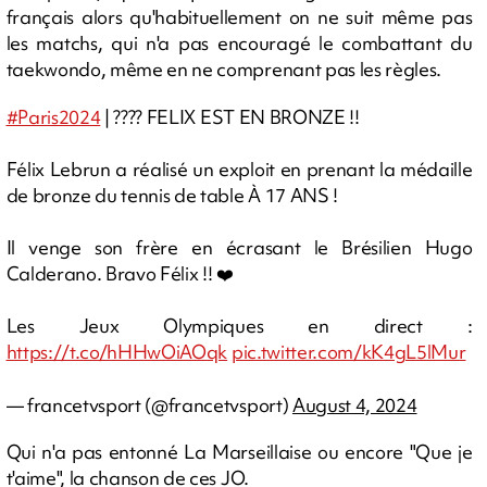
français alors qu'habituellement on ne suit même pas
les matchs, qui n'a pas encouragé le combattant du
taekwondo, même en ne comprenant pas les règles.
#Paris2024
| ???? FELIX EST EN BRONZE !!
Félix Lebrun a réalisé un exploit en prenant la médaille
de bronze du tennis de table À 17 ANS !
Il venge son frère en écrasant le Brésilien Hugo
Calderano. Bravo Félix !! ❤️
Les Jeux Olympiques en direct :
https://t.co/hHHwOiAOqk
pic.twitter.com/kK4gL5lMur
— francetvsport (@francetvsport)
August 4, 2024
Qui n'a pas entonné La Marseillaise ou encore "Que je
t'aime", la chanson de ces JO.