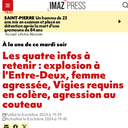
16:32
21:08
SAINT-PIERRE
Un homme de 23
MONDE
Arabie saoudit
ans mis en examen et placé en
et Turquie scellent un p
détention après la mort d'une
défense en pleine guerr
gramoune de 84 ans
Orient
Accueil
Actus Réunion
À la une de ce mardi soir
Les quatre infos à
retenir : explosion à
l'Entre-Deux, femme
agressée, Vigies requins
en colère, agression au
couteau
Publié le 8 octobre 2024 à 19:29
Actualisé le 8 octobre 2024 à 19:45