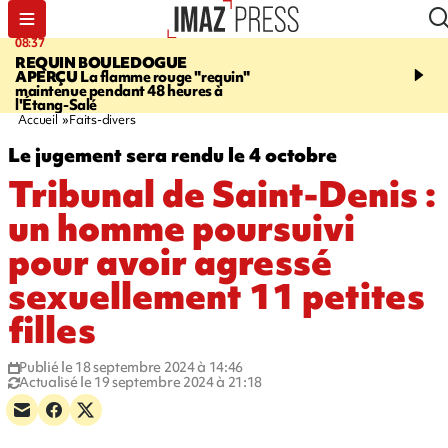
08:37
07:47
REQUIN BOULEDOGUE
MAYOTTE
Une femme e
APERÇU
La flamme rouge "requin"
ses deux enfants meure
maintenue pendant 48 heures à
l'incendie de leur maiso
l'Étang-Salé
Accueil
Faits-divers
Le jugement sera rendu le 4 octobre
Tribunal de Saint-Denis :
un homme poursuivi
pour avoir agressé
sexuellement 11 petites
filles
Publié le 18 septembre 2024 à 14:46
Actualisé le 19 septembre 2024 à 21:18