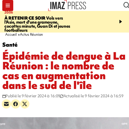
20:06
07:22
À RETENIR CE SOIR
Vols vers
JUSTICE
Le rappeur M
l'Asie, mort d'une gramoune,
Squale condamné à deu
cocottes minute, Guan Di et jeunes
des violences sur deux
footballeurs
Accueil
Actus Réunion
Santé
Épidémie de dengue à La
Réunion : le nombre de
cas en augmentation
dans le sud de l'île
Publié le 9 février 2024 à 16:09
Actualisé le 9 février 2024 à 16:59