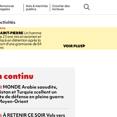
Annonces
Avis & marchés
Courrier des
légales
publics
lecteurs
ectivités
6:32
AINT-PIERRE
Un homme
e 23 ans mis en examen et
lacé en détention après la
ort d'une gramoune de 84
VOIR PLUS
ns
 continu
MONDE
Arabie saoudite,
8
istan et Turquie scellent un
te de défense en pleine guerre
Moyen-Orient
À RETENIR CE SOIR
Vols vers
6