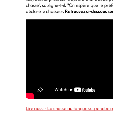
chasse", souligne-t-il. "On espère que le pré
déclare le chasseur.
Retrouvez ci-dessous so
Lire aussi - La chasse au tangue suspendue pa