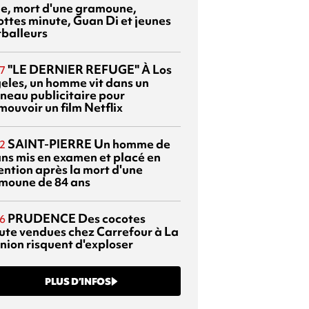
sie, mort d'une gramoune,
ottes minute, Guan Di et jeunes
tballeurs
"LE DERNIER REFUGE"
À Los
7
eles, un homme vit dans un
neau publicitaire pour
mouvoir un film Netflix
SAINT-PIERRE
Un homme de
2
ans mis en examen et placé en
ention après la mort d'une
moune de 84 ans
PRUDENCE
Des cocotes
6
ute vendues chez Carrefour à La
nion risquent d'exploser
PLUS D’INFOS