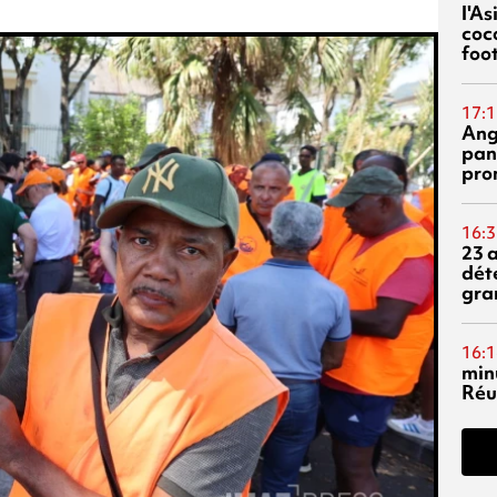
l'A
coc
foo
17:1
Ang
pan
pro
16:3
23 
dét
gra
16:1
min
Réu