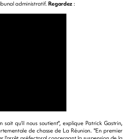
ibunal administratif.
Regardez
:
sait qu'il nous soutient", explique Patrick Gastrin,
rtementale de chasse de La Réunion. "En premier
ar l'arrêt préfectoral concernant la suspension de la