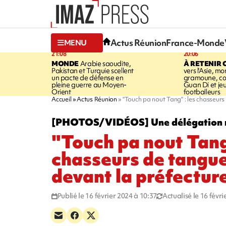
Actus Réunion
France-Monde
MENU
21:08
20:06
MONDE
Arabie saoudite,
À RETENIR 
Pakistan et Turquie scellent
vers l'Asie, mo
un pacte de défense en
gramoune, co
pleine guerre au Moyen-
Guan Di et je
Orient
footballeurs
Accueil
Actus Réunion
"Touch pa nout Tang" : les chasseurs
[PHOTOS/VIDÉOS] Une délégation 
"Touch pa nout Tang"
chasseurs de tangue
devant la préfectur
Publié le 16 février 2024 à 10:37
Actualisé le 16 févr