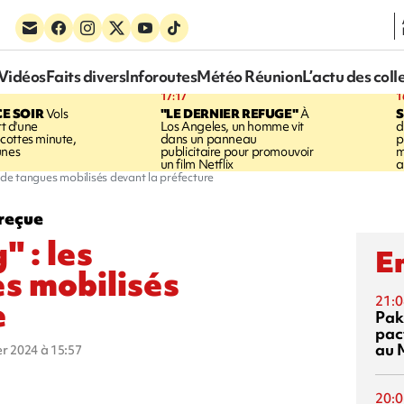
Vidéos
Faits divers
Inforoutes
Météo Réunion
L’actu des coll
17:17
1
CE SOIR
Vols
"LE DERNIER REFUGE"
À
S
rt d'une
Los Angeles, un homme vit
d
cottes minute,
dans un panneau
p
unes
publicitaire pour promouvoir
m
un film Netflix
a
 de tangues mobilisés devant la préfecture
reçue
 : les
En
s mobilisés
21:0
e
Pak
pac
au 
ier 2024 à 15:57
20:0