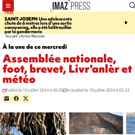
19:05
20:44
SAINT-JOSEPH
Une adolescente
À RETENIR CE SOIR
G
chute de 6 mètres lors d'une sortie
rouée de coups, cycliste,
cannyoning, elle a été hélitreuillée
personne disparue et c
par la gendarmerie
para-natation
Accueil
Actus Réunion
À la une de ce mercredi
Assemblée nationale,
foot, brevet, Livr'anlèr et
météo
Publié le 10 juillet 2024 à 00:30
Actualisé le 10 juillet 2024 à 05:32