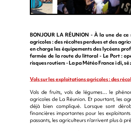
BONJOUR LA RÉUNION - À la une de ce mar
agricoles : des récoltes perdues et des agri
en charge les équipements des lycéens profe
fermée de la route du littoral - Le Port : o
risques routiers - La pa Météo France i di, sé z
Vols sur les exploitations agricoles : des ré
Vols de fruits, vols de légumes… le phéno
agricoles de La Réunion. Et pourtant, les ag
déjà bien compliqué. Lorsque sont dérob
financières importantes pour les exploitant
passants, les agriculteurs n'arrivent plus à p