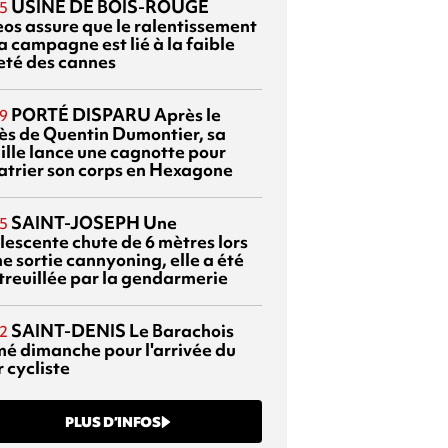
USINE DE BOIS-ROUGE
5
eos assure que le ralentissement
a campagne est lié à la faible
eté des cannes
PORTÉ DISPARU
Après le
9
ès de Quentin Dumontier, sa
ille lance une cagnotte pour
atrier son corps en Hexagone
SAINT-JOSEPH
Une
5
lescente chute de 6 mètres lors
e sortie cannyoning, elle a été
itreuillée par la gendarmerie
SAINT-DENIS
Le Barachois
2
mé dimanche pour l'arrivée du
 cycliste
PLUS D’INFOS