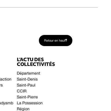
Retour en haut
L’ACTU DES
COLLECTIVITÉS
Département
daction
Saint-Denis
rs
Saint-Paul
CCIR
Saint-Pierre
 gadyamb
La Possession
Région