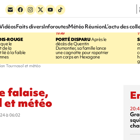
Vidéos
Faits divers
Inforoutes
Météo Réunion
L’actu des coll
19:49
1
OIS-ROUGE
PORTÉ DISPARU
Après le
S
 que le
décès de Quentin
a
t de la
Dumontier, sa famille lance
m
ié à la faible
une cagnotte pour rapatrier
c
annes
son corps en Hexagone
h
g
tion Tournosol et météo
e falaise,
En
l et météo
20:4
Gra
024 à 06:02
squ
cha