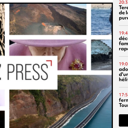
20:3
Ter
de l
pur
19:4
déc
fam
rap
19:0
ado
d'un
hél
17:5
fer
Tour