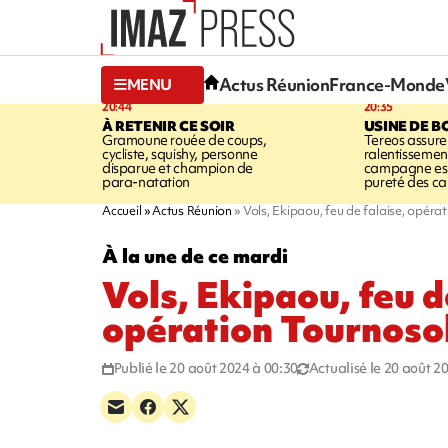
Actus Réunion
France-Monde
MENU
20:44
20:35
À RETENIR CE SOIR
USINE DE B
Gramoune rouée de coups,
Tereos assure
cycliste, squishy, personne
ralentissemen
disparue et champion de
campagne est l
para-natation
pureté des c
Accueil
Actus Réunion
Vols, Ekipaou, feu de falaise, opéra
À la une de ce mardi
Vols, Ekipaou, feu d
opération Tournoso
Publié le 20 août 2024 à 00:30
Actualisé le 20 août 2