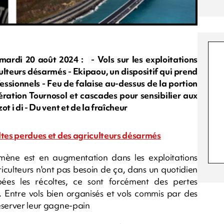
di 20 août 2024 : - Vols sur les exploitations
culteurs désarmés - Ekipaou, un dispositif qui prend
ssionnels - Feu de falaise au-dessus de la portion
pération Tournosol et cascades pour sensibilier aux
ot i di - Du vent et de la fraîcheur
coltes perdues et des agriculteurs désarmés
mène est en augmentation dans les exploitations
riculteurs n'ont pas besoin de ça, dans un quotidien
ées les récoltes, ce sont forcément des pertes
s. Entre vols bien organisés et vols commis par des
réserver leur gagne-pain