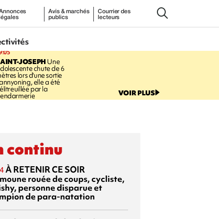
Annonces
Avis & marchés
Courrier des
légales
publics
lecteurs
ectivités
9:05
AINT-JOSEPH
Une
dolescente chute de 6
ètres lors d'une sortie
annyoning, elle a été
élitreuillée par la
VOIR PLUS
endarmerie
 continu
À RETENIR CE SOIR
4
moune rouée de coups, cycliste,
ishy, personne disparue et
mpion de para-natation