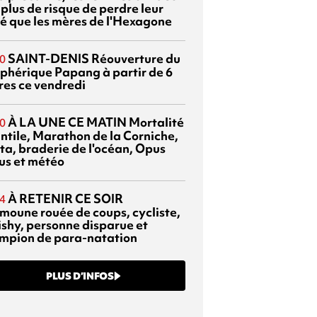
 plus de risque de perdre leur
é que les mères de l'Hexagone
SAINT-DENIS
Réouverture du
0
éphérique Papang à partir de 6
res ce vendredi
À LA UNE CE MATIN
Mortalité
0
antile, Marathon de la Corniche,
ta, braderie de l'océan, Opus
us et météo
À RETENIR CE SOIR
4
moune rouée de coups, cycliste,
ishy, personne disparue et
mpion de para-natation
PLUS D’INFOS