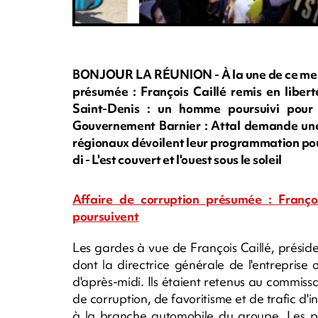
BONJOUR LA RÉUNION - À la une de ce mercr
présumée : François Caillé remis en libert
Saint-Denis : un homme poursuivi pour a
Gouvernement Barnier : Attal demande une c
régionaux dévoilent leur programmation pour l
di - L'est couvert et l'ouest sous le soleil
Affaire de corruption présumée : François
poursuivent
Les gardes à vue de François Caillé, prési
dont la directrice générale de l'entrepris
d'après-midi. Ils étaient retenus au commiss
de corruption, de favoritisme et de trafic d'
à la branche automobile du groupe. Les pol