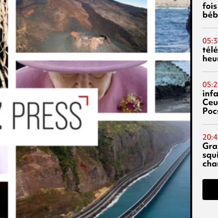
fois
béb
05:3
tél
heu
05:2
inf
Ceu
Poc
20:4
Gra
squ
cha