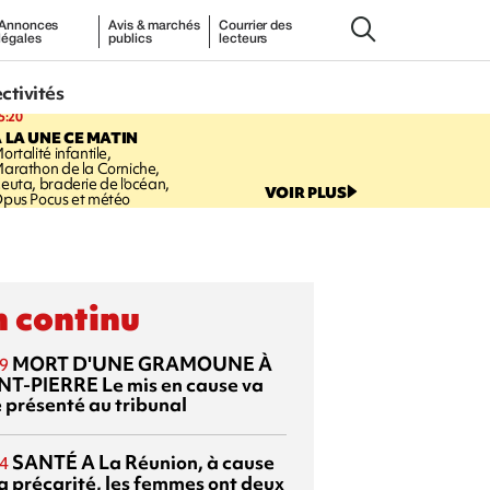
Annonces
Avis & marchés
Courrier des
légales
publics
lecteurs
ectivités
5:20
 LA UNE CE MATIN
ortalité infantile,
arathon de la Corniche,
euta, braderie de l'océan,
VOIR PLUS
pus Pocus et météo
 continu
MORT D'UNE GRAMOUNE À
9
NT-PIERRE
Le mis en cause va
e présenté au tribunal
SANTÉ
A La Réunion, à cause
4
la précarité, les femmes ont deux