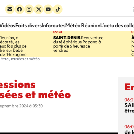
Vidéos
Faits divers
Inforoutes
Météo Réunion
L’actu des coll
05:30
0
Réunion, à
SAINT-DENIS
Réouverture
À
écarité, les
du téléphérique Papang à
M
ux fois plus de
partir de 6 heures ce
M
dre leur bébé
vendredi
C
 de l'Hexagone
O
, Attal, musées et météo
essions
En
usées et météo
06:2
SAI
 septembre 2024 à 05:30
êtr
06:0
de 