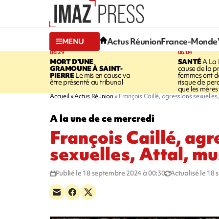
Actus Réunion
France-Monde
MENU
06:29
06:04
MORT D'UNE
SANTÉ
A La 
GRAMOUNE À SAINT-
cause de la pr
PIERRE
Le mis en cause va
femmes ont de
être présenté au tribunal
risque de per
que les mères
Accueil
Actus Réunion
François Caillé, agressions sexuelles
A la une de ce mercredi
François Caillé, agr
sexuelles, Attal, m
Publié le 18 septembre 2024 à 00:30
Actualisé le 18