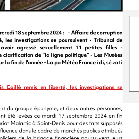
edi 18 septembre 2024 : - Affaire de corruption
é, les investigations se poursuivent - Tribunal de
voir agressé sexuellement 11 petites filles -
larification de "la ligne politique" - Les Musées
a fin de l'année - La pa Météo France i di, sé zot i
 Caillé remis en liberté, les investigations se
dent du groupe éponyme, et deux autres personnes,
e ont été levées ce mardi 17 septembre 2024 en fin
ariat Malartic à Saint-Denis pour des faits supposés
influence dans le cadre de marchés publics attribués
iciers de la brigade financière poursuivent leurs