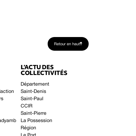
Retour en haut
L’ACTU DES
COLLECTIVITÉS
Département
daction
Saint-Denis
rs
Saint-Paul
CCIR
Saint-Pierre
 gadyamb
La Possession
Région
Le Port