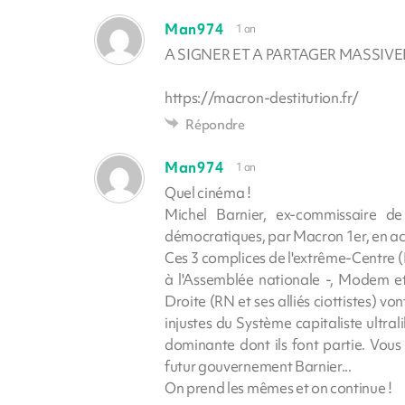
Man974
1 an
A SIGNER ET A PARTAGER MASSIVE
https://macron-destitution.fr/
Répondre
Man974
1 an
Quel cinéma !
Michel Barnier, ex-commissaire d
démocratiques, par Macron 1er, en acc
Ces 3 complices de l'extrême-Centre (
à l'Assemblée nationale -, Modem et
Droite (RN et ses alliés ciottistes) vo
injustes du Système capitaliste ultrali
dominante dont ils font partie. Vous 
futur gouvernement Barnier...
On prend les mêmes et on continue !