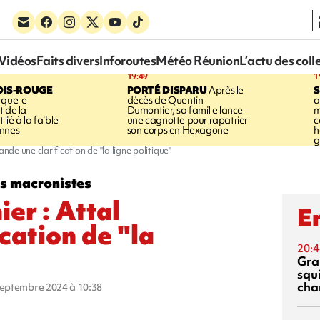
Vidéos
Faits divers
Inforoutes
Météo Réunion
L’actu des coll
19:49
1
OIS-ROUGE
PORTÉ DISPARU
Après le
S
 que le
décès de Quentin
a
t de la
Dumontier, sa famille lance
m
ié à la faible
une cagnotte pour rapatrier
c
annes
son corps en Hexagone
h
g
e une clarification de "la ligne politique"
es macronistes
er : Attal
En
cation de "la
20:4
Gra
squ
cha
 septembre 2024 à 10:38