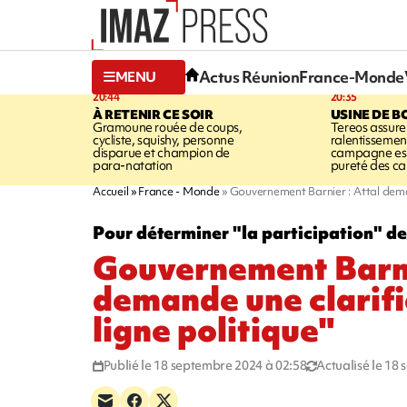
Actus Réunion
France-Monde
MENU
20:44
20:35
À RETENIR CE SOIR
USINE DE B
Gramoune rouée de coups,
Tereos assure
cycliste, squishy, personne
ralentissemen
disparue et champion de
campagne est l
para-natation
pureté des c
Accueil
France - Monde
Gouvernement Barnier : Attal demand
Pour déterminer "la participation" d
Gouvernement Barni
demande une clarifi
ligne politique"
Publié le 18 septembre 2024 à 02:58
Actualisé le 18