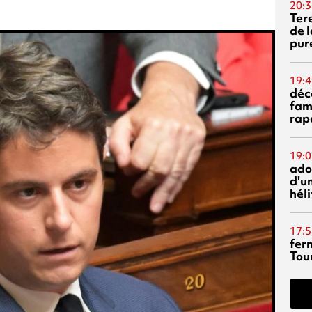
20:3
Ter
de l
pur
19:4
déc
fam
rap
19:0
ado
d'un
hél
17:5
fer
Tour