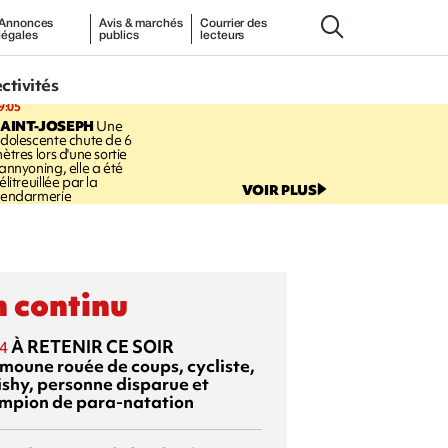
Annonces
Avis & marchés
Courrier des
légales
publics
lecteurs
ectivités
9:05
AINT-JOSEPH
Une
dolescente chute de 6
ètres lors d'une sortie
annyoning, elle a été
élitreuillée par la
VOIR PLUS
endarmerie
 continu
À RETENIR CE SOIR
4
moune rouée de coups, cycliste,
ishy, personne disparue et
mpion de para-natation