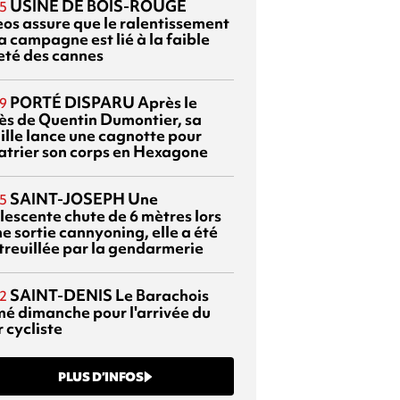
USINE DE BOIS-ROUGE
5
eos assure que le ralentissement
a campagne est lié à la faible
eté des cannes
PORTÉ DISPARU
Après le
9
ès de Quentin Dumontier, sa
ille lance une cagnotte pour
atrier son corps en Hexagone
SAINT-JOSEPH
Une
5
lescente chute de 6 mètres lors
e sortie cannyoning, elle a été
itreuillée par la gendarmerie
SAINT-DENIS
Le Barachois
2
mé dimanche pour l'arrivée du
 cycliste
PLUS D’INFOS