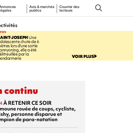
Annonces
Avis & marchés
Courrier des
légales
publics
lecteurs
ectivités
9:05
AINT-JOSEPH
Une
dolescente chute de 6
ètres lors d'une sortie
annyoning, elle a été
élitreuillée par la
VOIR PLUS
endarmerie
 continu
À RETENIR CE SOIR
4
moune rouée de coups, cycliste,
ishy, personne disparue et
mpion de para-natation