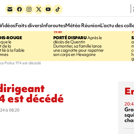
Vidéos
Faits divers
Inforoutes
Météo Réunion
L’actu des coll
19:49
1
OIS-ROUGE
PORTÉ DISPARU
Après le
S
 que le
décès de Quentin
a
t de la
Dumontier, sa famille lance
m
ié à la faible
une cagnotte pour rapatrier
c
annes
son corps en Hexagone
h
g
ce Police 974 est décédé
dirigeant
En
74 est décédé
20:4
Gra
024 à 08:20
squ
cha