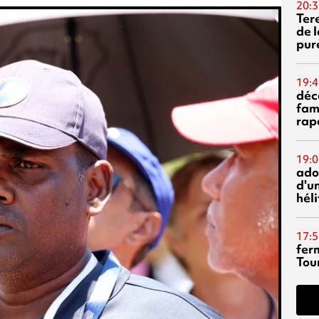
20:3
Ter
de l
pur
19:4
déc
fam
rap
19:0
ado
d'un
hél
17:5
fer
Tour