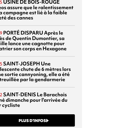
USINE DE BOIS-ROUGE
5
eos assure que le ralentissement
a campagne est lié à la faible
eté des cannes
PORTÉ DISPARU
Après le
9
ès de Quentin Dumontier, sa
ille lance une cagnotte pour
atrier son corps en Hexagone
SAINT-JOSEPH
Une
5
lescente chute de 6 mètres lors
e sortie cannyoning, elle a été
itreuillée par la gendarmerie
SAINT-DENIS
Le Barachois
2
mé dimanche pour l'arrivée du
 cycliste
PLUS D’INFOS