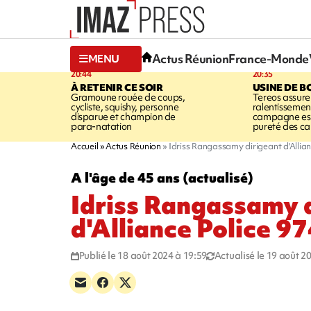
Actus Réunion
France-Monde
MENU
20:44
20:35
À RETENIR CE SOIR
USINE DE B
Gramoune rouée de coups,
Tereos assure
cycliste, squishy, personne
ralentissemen
disparue et champion de
campagne est l
para-natation
pureté des c
Accueil
Actus Réunion
Idriss Rangassamy dirigeant d'Allian
A l'âge de 45 ans (actualisé)
Idriss Rangassamy 
d'Alliance Police 9
Publié le 18 août 2024 à 19:59
Actualisé le 19 août 2