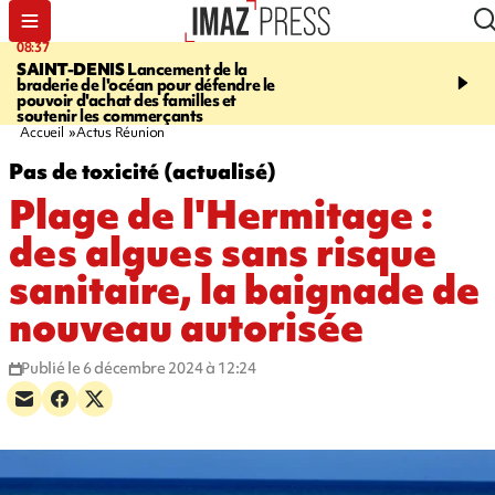
08:37
10:44
SAINT-DENIS
Lancement de la
SAINT-DENIS
Les lions 
braderie de l'océan pour défendre le
dragons paradent dans l
pouvoir d'achat des familles et
ville pour fêter Guan Di.
soutenir les commerçants
photos sur notre site
Accueil
Actus Réunion
Pas de toxicité (actualisé)
Plage de l'Hermitage :
des algues sans risque
sanitaire, la baignade de
nouveau autorisée
Publié le 6 décembre 2024 à 12:24