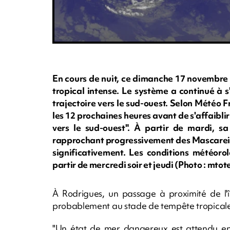
En cours de nuit, ce dimanche 17 novembre Bh
tropical intense. Le système a continué à s
trajectoire vers le sud-ouest. Selon Météo Fr
les 12 prochaines heures avant de s'affaibli
vers le sud-ouest". À partir de mardi, sa 
rapprochant progressivement des Mascareigne
significativement. Les conditions météor
partir de mercredi soir et jeudi (Photo : mtot
À Rodrigues, un passage à proximité de l'î
probablement au stade de tempête tropical
"Un état de mer dangereux est attendu ent