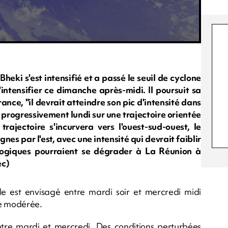
eki s'est intensifié et a passé le seuil de cyclone
'intensifier ce dimanche après-midi. Il poursuit sa
ance, "il devrait atteindre son pic d'intensité dans
r progressivement lundi sur une trajectoire orientée
trajectoire s'incurvera vers l'ouest-sud-ouest, le
s par l'est, avec une intensité qui devrait faiblir
ologiques pourraient se dégrader à La Réunion à
ec)
le est envisagé entre mardi soir et mercredi midi
e modérée.
re mardi et mercredi. Des conditions perturbées