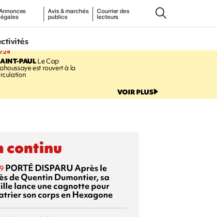
Annonces
Avis & marchés
Courrier des
légales
publics
lecteurs
ectivités
7:24
AINT-PAUL
Le Cap
ahoussaye est rouvert à la
irculation
VOIR PLUS
 continu
PORTÉ DISPARU
Après le
9
ès de Quentin Dumontier, sa
ille lance une cagnotte pour
atrier son corps en Hexagone