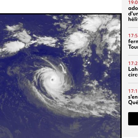
19:0
ado
d'un
hél
17:5
fer
Tour
17:2
Lah
circ
17:1
s'en
Qué