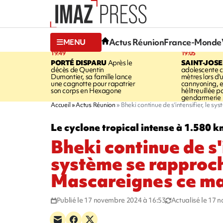
Actus Réunion
France-Monde
MENU
19:49
19:05
PORTÉ DISPARU
Après le
SAINT-JOS
décès de Quentin
adolescente c
Dumontier, sa famille lance
mètres lors d'
une cagnotte pour rapatrier
cannyoning, el
son corps en Hexagone
hélitreuillée p
gendarmerie
Accueil
Actus Réunion
Bheki continue de s'intensifier, le 
Le cyclone tropical intense à 1.580 km
Bheki continue de s'i
système se rapproc
Mascareignes ce ma
Publié le 17 novembre 2024 à 16:53
Actualisé le 17 