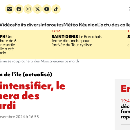
Vidéos
Faits divers
Inforoutes
Météo Réunion
L’actu des coll
17:52
1
EPH
Une
SAINT-DENIS
Le Barachois
S
hute de 6
fermé dimanche pour
L
une sortie
l'arrivée du Tour cycliste
c
le a été
ar la
système se rapprochera des Mascareignes ce mardi
 de l'île (actualisé)
ntensifier, le
En
hera des
19:4
rdi
déc
fam
rap
novembre 2024 à 16:55