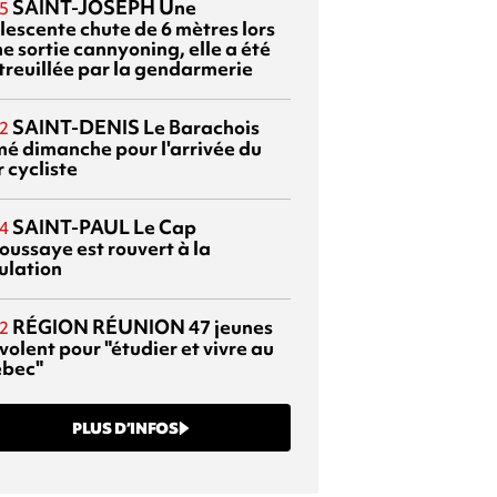
SAINT-JOSEPH
Une
5
lescente chute de 6 mètres lors
e sortie cannyoning, elle a été
itreuillée par la gendarmerie
SAINT-DENIS
Le Barachois
2
mé dimanche pour l'arrivée du
 cycliste
SAINT-PAUL
Le Cap
4
oussaye est rouvert à la
ulation
RÉGION RÉUNION
47 jeunes
2
volent pour "étudier et vivre au
bec"
PLUS D’INFOS