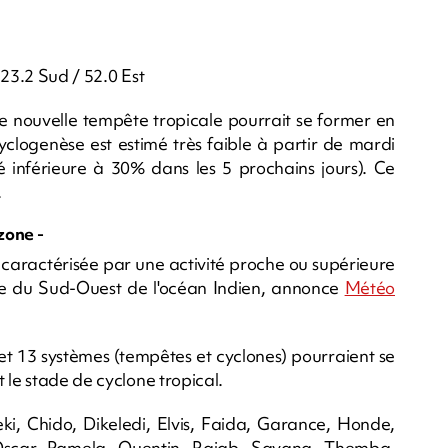
 23.2 Sud / 52.0 Est
ne nouvelle tempête tropicale pourrait se former en
yclogenèse est estimé très faible à partir de mardi
té inférieure à 30% dans les 5 prochains jours). Ce
.
zone -
 caractérisée par une activité proche ou supérieure
que du Sud-Ouest de l'océan Indien, annonce
Météo
et 13 systèmes (tempêtes et cyclones) pourraient se
 le stade de cyclone tropical.
ki, Chido, Dikeledi, Elvis, Faida, Garance, Honde,
 Oscar, Pamela, Quentin, Rajab, Savana, Themba,