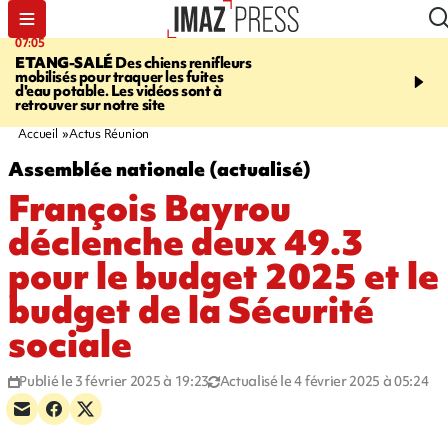
07:05
09:53
ETANG-SALÉ
Des chiens renifleurs
UN ÉTÉ
mobilisés pour traquer les fuites
CATASTROPHIQUE
Ca
d'eau potable. Les vidéos sont à
sécheresse, incendies - 
retrouver sur notre site
"global" pour ne laisser
agriculteur "seul"
Accueil
Actus Réunion
Assemblée nationale (actualisé)
François Bayrou
déclenche deux 49.3
pour le budget 2025 et le
budget de la Sécurité
sociale
Publié le 3 février 2025 à 19:23
Actualisé le 4 février 2025 à 05:24