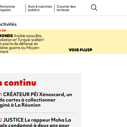
Annonces
Avis & marchés
Courrier des
légales
publics
lecteurs
ectivités
1:08
MONDE
Arabie saoudite,
akistan et Turquie scellent
n pacte de défense en
leine guerre au Moyen-
VOIR PLUS
rient
 continu
CRÉATEUR PÉI
Xénoscard, un
1
de cartes à collectionner
giné à La Réunion
JUSTICE
Le rappeur Moha La
2
ale condamné à deux ans pour