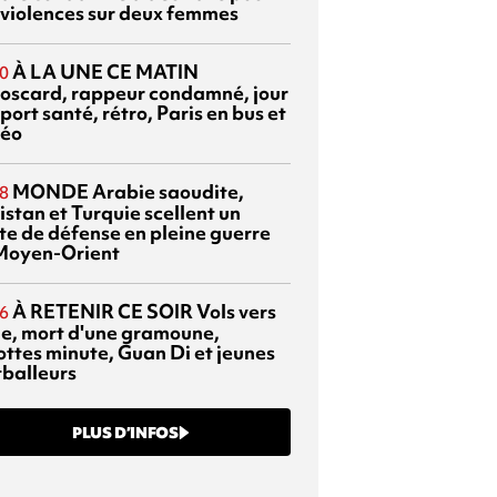
 violences sur deux femmes
À LA UNE CE MATIN
0
oscard, rappeur condamné, jour
port santé, rétro, Paris en bus et
éo
MONDE
Arabie saoudite,
8
istan et Turquie scellent un
te de défense en pleine guerre
Moyen-Orient
À RETENIR CE SOIR
Vols vers
6
sie, mort d'une gramoune,
ottes minute, Guan Di et jeunes
tballeurs
PLUS D’INFOS