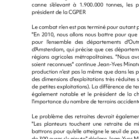
canne s'élevant à 1.900.000 tonnes, les pl
président de la CGPER
Le combat n'en est pas terminé pour autant p
"En 2010, nous allons nous battre pour que
pour l'ensemble des départements d'Out
d'Amsterdam, qui précise que ces départeme
régions agricoles métropolitaines. "Nous avon
soient reconnues" continue Jean-Yves Minatc
production n'est pas la même que dans les 
des dimensions d'exploitations très réduites s
de petites exploitations). La différence de
également notable et le président de la c
l'importance du nombre de terrains accident
Le problème des retraites devrait égalemen
"Les planteurs touchent une retraite de m
battrons pour qu'elle atteigne le seuil de p
de 300 euros s'y ajoute" déclare Jean-Yves M