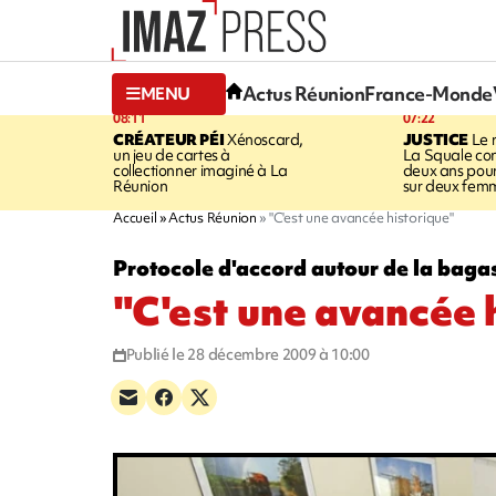
Actus Réunion
France-Monde
MENU
08:11
07:22
CRÉATEUR PÉI
Xénoscard,
JUSTICE
Le 
un jeu de cartes à
La Squale c
collectionner imaginé à La
deux ans pour
Réunion
sur deux fem
Accueil
Actus Réunion
"C'est une avancée historique"
Protocole d'accord autour de la baga
"C'est une avancée 
Publié le 28 décembre 2009 à 10:00