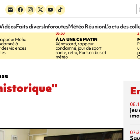
Vidéos
Faits divers
Inforoutes
Météo Réunion
L’actu des coll
06:50
2
rappeur Moha
À LA UNE CE MATIN
ondamné à
Xénoscard, rappeur
P
 des violences
condamné, jour de sport
u
mes
santé, rétro, Paris en bus et
p
météo
O
sse
historique"
En
08:1
jeu 
ima
07:2
Squ