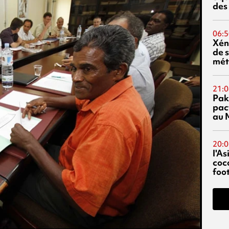
des
06:5
Xén
de s
mét
21:0
Pak
pac
au 
20:0
l'A
coc
foo