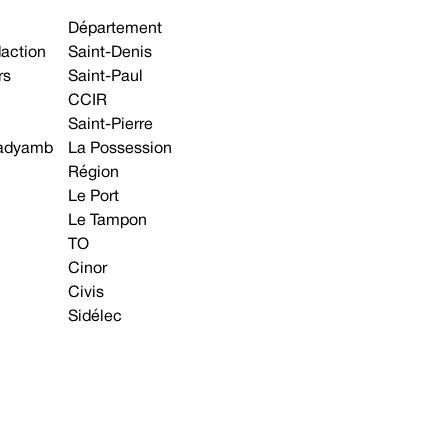
Département
daction
Saint-Denis
rs
Saint-Paul
CCIR
Saint-Pierre
 gadyamb
La Possession
Région
Le Port
Le Tampon
TO
Cinor
Civis
Sidélec
Annonces légales
Avis & Marchés publics