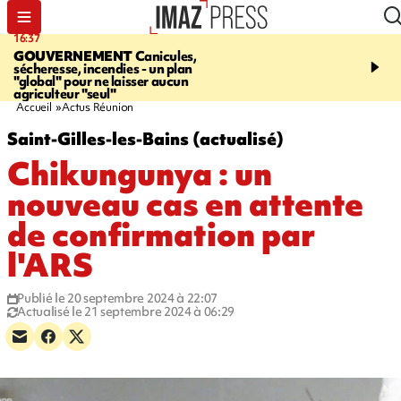
16:37
20:23
GOUVERNEMENT
Canicules,
À RETENIR CE SOIR
H
sécheresse, incendies - un plan
interpellé, coprs retrouv
"global" pour ne laisser aucun
conducteurs, fin de grèv
agriculteur "seul"
maltraités
Accueil
Actus Réunion
Saint-Gilles-les-Bains (actualisé)
Chikungunya : un
nouveau cas en attente
de confirmation par
l'ARS
Publié le 20 septembre 2024 à 22:07
Actualisé le 21 septembre 2024 à 06:29