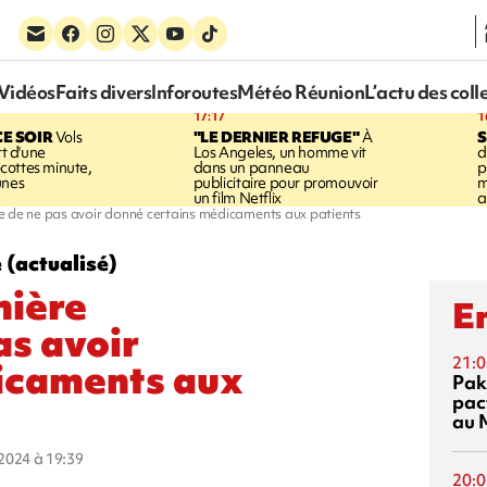
Vidéos
Faits divers
Inforoutes
Météo Réunion
L’actu des coll
17:17
1
CE SOIR
Vols
"LE DERNIER REFUGE"
À
S
rt d'une
Los Angeles, un homme vit
d
cottes minute,
dans un panneau
p
unes
publicitaire pour promouvoir
m
un film Netflix
a
e de ne pas avoir donné certains médicaments aux patients
e (actualisé)
mière
En
as avoir
21:0
icaments aux
Pak
pac
au 
t 2024 à 19:39
20:0