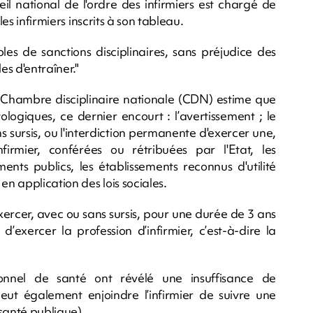
il national de l'ordre des infirmiers est chargé de
les infirmiers inscrits à son tableau.
bles de sanctions disciplinaires, sans préjudice des
es d'entraîner."
"la Chambre disciplinaire nationale (CDN) estime que
ologiques, ce dernier encourt : l’avertissement ; le
s sursis, ou l'interdiction permanente d'exercer une,
nfirmier, conférées ou rétribuées par l'Etat, les
nts publics, les établissements reconnus d'utilité
n application des lois sociales.
xercer, avec ou sans sursis, pour une durée de 3 ans
d’exercer la profession d’infirmier, c’est-à-dire la
ionnel de santé ont révélé une insuffisance de
ut également enjoindre l’infirmier de suivre une
santé publique).