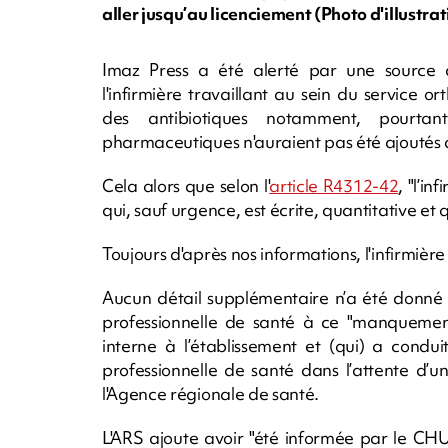
aller jusqu’au licenciement (Photo d'illustr
Imaz Press a été alerté par une source q
l'infirmière travaillant au sein du service 
des antibiotiques notamment, pourtan
pharmaceutiques n'auraient pas été ajoutés
Cela alors que selon l'
article R4312-42
, "l’i
qui, sauf urgence, est écrite, quantitative et 
Toujours d'après nos informations, l'infirmière
Aucun détail supplémentaire n’a été donné su
professionnelle de santé à ce "manquement 
interne à l’établissement et (qui) a condu
professionnelle de santé dans l’attente d’u
l'Agence régionale de santé.
L'ARS ajoute avoir "été informée par le CHU 