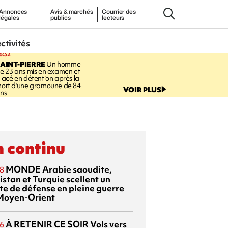
Annonces
Avis & marchés
Courrier des
légales
publics
lecteurs
ectivités
6:32
AINT-PIERRE
Un homme
e 23 ans mis en examen et
lacé en détention après la
ort d'une gramoune de 84
VOIR PLUS
ns
 continu
MONDE
Arabie saoudite,
8
istan et Turquie scellent un
te de défense en pleine guerre
Moyen-Orient
À RETENIR CE SOIR
Vols vers
6