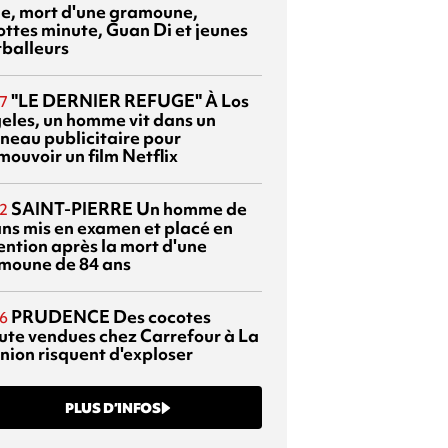
sie, mort d'une gramoune,
ottes minute, Guan Di et jeunes
tballeurs
"LE DERNIER REFUGE"
À Los
7
eles, un homme vit dans un
neau publicitaire pour
mouvoir un film Netflix
SAINT-PIERRE
Un homme de
2
ans mis en examen et placé en
ention après la mort d'une
moune de 84 ans
PRUDENCE
Des cocotes
6
ute vendues chez Carrefour à La
nion risquent d'exploser
PLUS D’INFOS