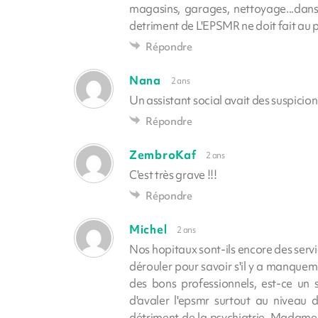
magasins, garages, nettoyage...dans
detriment de L'EPSMR ne doit fait au p
Répondre
Nana
2 ans
Un assistant social avait des suspicio
Répondre
ZembroKaf
2 ans
C'est très grave !!!
Répondre
Michel
2 ans
Nos hopitaux sont-ils encore des servic
dérouler pour savoir s'il y a manquem
des bons professionnels, est-ce un s
d'avaler l'epsmr surtout au niveau 
détriment de la psychiatrie. Madame la