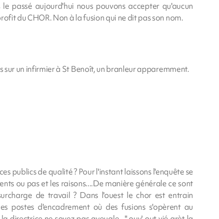
 le passé aujourd'hui nous pouvons accepter qu'aucun
rofit du CHOR. Non à la fusion qui ne dit pas son nom.
ns sur un infirmier à St Benoît, un branleur apparemment.
es publics de qualité ? Pour l'instant laissons l'enquête se
ents ou pas et les raisons....De manière générale ce sont
urcharge de travail ? Dans l'ouest le chor est entrain
des postes d'encadrement où des fusions s'opèrent au
 directrice ne soyez pas aveugle , " ouv' out yié arèt la