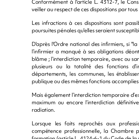
Conformément à l'article L. 4312-7, le Conse
veiller au respect de ces dispositions par tous 
Les infractions à ces dispositions sont passi
poursuites pénales qu'elles seraient susceptibl
D'après l'Ordre national des infirmiers, si 
l’infirmier a manqué à ses obligations déont
blâme ; l’interdiction temporaire, avec ou san
plusieurs ou la totalité des fonctions d’i
départements, les communes, les établisseme
publique ou des mêmes fonctions accomplies e
Mais également l’interdiction temporaire d’e
maximum ou encore l’interdiction définitive 
radiation.
Lorsque les faits reprochés aux profess
compétence professionnelle, la Chambre pe
formation (article L. 4124-6-1 du Code de la 