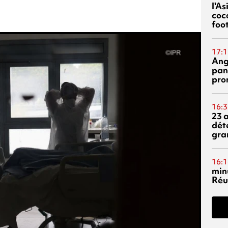
l'A
coc
foo
17:1
Ang
pan
pro
16:3
23 
dét
gra
16:1
min
Réu