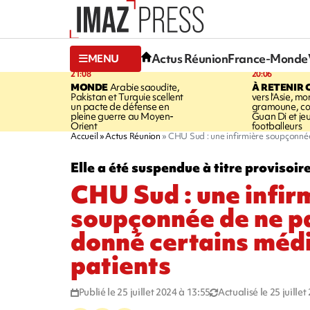
Actus Réunion
France-Monde
MENU
21:08
20:06
MONDE
Arabie saoudite,
À RETENIR 
Pakistan et Turquie scellent
vers l'Asie, mo
un pacte de défense en
gramoune, co
pleine guerre au Moyen-
Guan Di et je
Orient
footballeurs
Accueil
Actus Réunion
CHU Sud : une infirmière soupçonné
Elle a été suspendue à titre provisoir
CHU Sud : une infir
soupçonnée de ne p
donné certains méd
patients
Publié le 25 juillet 2024 à 13:55
Actualisé le 25 juille