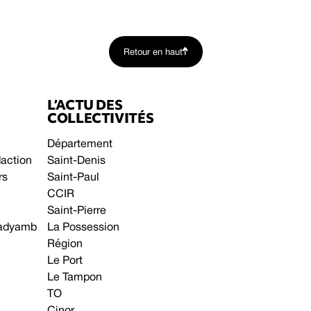
Retour en haut
L’ACTU DES
COLLECTIVITÉS
Département
daction
Saint-Denis
rs
Saint-Paul
CCIR
Saint-Pierre
 gadyamb
La Possession
Région
Le Port
Le Tampon
TO
Cinor