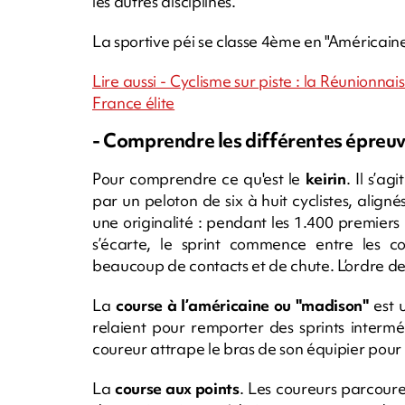
les autres disciplines.
La sportive péi se classe 4ème en "Américain
Lire aussi - Cyclisme sur piste : la Réunion
France élite
- Comprendre les différentes épreuve
Pour comprendre ce qu'est le
keirin
. Il s’a
par un peloton de six à huit cyclistes, aligné
une originalité : pendant les 1.400 premiers
s’écarte, le sprint commence entre les co
beaucoup de contacts et de chute. L’ordre de
La
course à l’américaine ou "madison"
est 
relaient pour remporter des sprints intermé
coureur attrape le bras de son équipier pour 
La
course aux points
. Les coureurs parcour