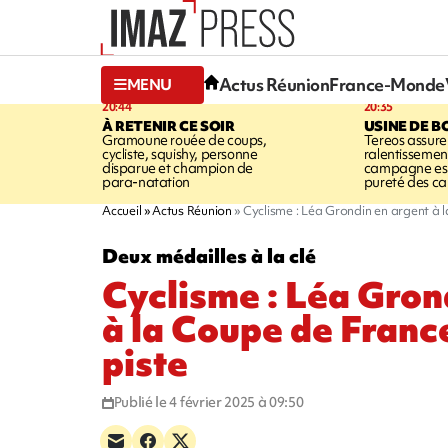
Actus Réunion
France-Monde
MENU
20:44
20:35
À RETENIR CE SOIR
USINE DE B
Gramoune rouée de coups,
Tereos assure
cycliste, squishy, personne
ralentissemen
disparue et champion de
campagne est l
para-natation
pureté des c
Accueil
Actus Réunion
Cyclisme : Léa Grondin en argent à l
Deux médailles à la clé
Cyclisme : Léa Gron
à la Coupe de Franc
piste
Publié le 4 février 2025 à 09:50