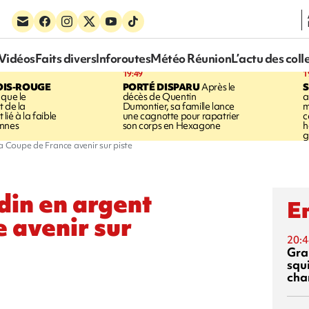
Vidéos
Faits divers
Inforoutes
Météo Réunion
L’actu des coll
19:49
1
OIS-ROUGE
PORTÉ DISPARU
Après le
S
 que le
décès de Quentin
a
t de la
Dumontier, sa famille lance
m
ié à la faible
une cagnotte pour rapatrier
c
annes
son corps en Hexagone
h
g
a Coupe de France avenir sur piste
din en argent
En
e avenir sur
20:4
Gra
squ
cha