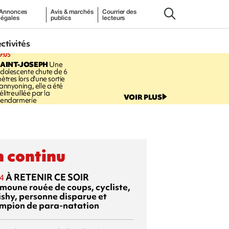
Annonces
Avis & marchés
Courrier des
légales
publics
lecteurs
ectivités
9:05
AINT-JOSEPH
Une
dolescente chute de 6
ètres lors d'une sortie
annyoning, elle a été
élitreuillée par la
VOIR PLUS
endarmerie
 continu
À RETENIR CE SOIR
4
moune rouée de coups, cycliste,
ishy, personne disparue et
mpion de para-natation