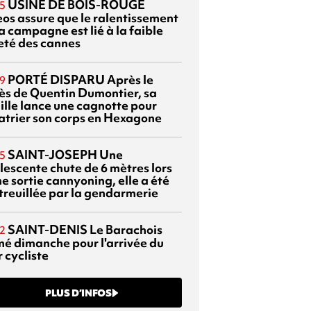
USINE DE BOIS-ROUGE
5
eos assure que le ralentissement
a campagne est lié à la faible
eté des cannes
PORTÉ DISPARU
Après le
9
ès de Quentin Dumontier, sa
ille lance une cagnotte pour
atrier son corps en Hexagone
SAINT-JOSEPH
Une
5
lescente chute de 6 mètres lors
e sortie cannyoning, elle a été
itreuillée par la gendarmerie
SAINT-DENIS
Le Barachois
2
mé dimanche pour l'arrivée du
 cycliste
PLUS D’INFOS