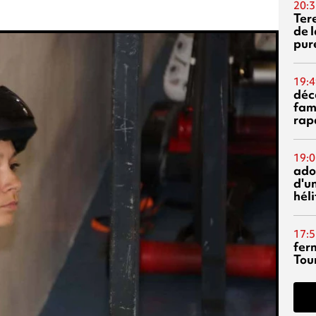
20:3
Ter
de l
pur
19:4
déc
fam
rap
19:0
ado
d'un
hél
17:5
fer
Tour