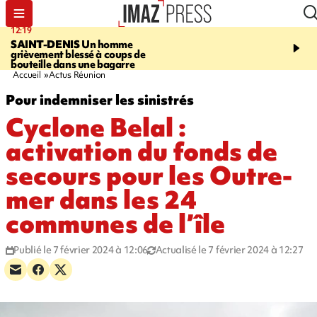
12:19
20:01
SAINT-DENIS
Un homme
A RETENIR CE SOIR
Ac
grièvement blessé à coups de
travail, bagarre à la gar
bouteille dans une bagarre
requin et Christophe L
Accueil
Actus Réunion
Pour indemniser les sinistrés
Cyclone Belal :
activation du fonds de
secours pour les Outre-
mer dans les 24
communes de l’île
Publié le 7 février 2024 à 12:06
Actualisé le 7 février 2024 à 12:27