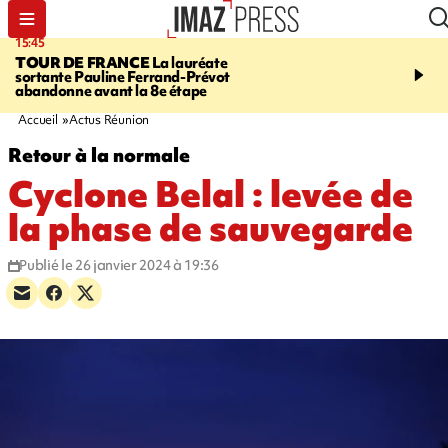
15:45
20:17
TOUR DE FRANCE
La lauréate
À RETENIR CE SOIR
Sé
sortante Pauline Ferrand-Prévot
routière, concours de nou
abandonne avant la 8e étape
du littoral fermée, courr
Darmanin et évacuation
Accueil
Actus Réunion
Retour à la normale
Cyclone Belal : levée de
la phase de sauvegarde
Publié le 26 janvier 2024 à 19:36