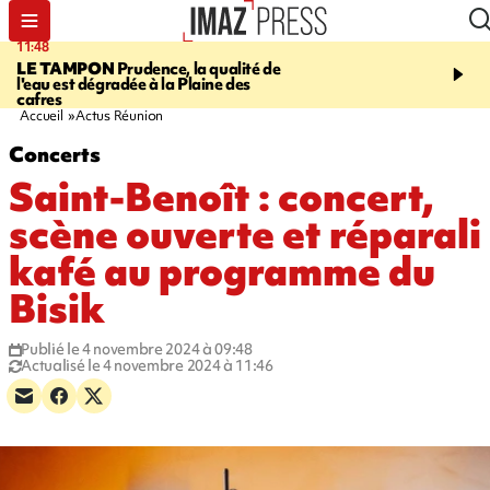
11:48
12:48
LE TAMPON
Prudence, la qualité de
SAINT-PAUL
Nouvelle 
l'eau est dégradée à la Plaine des
Cap Lahoussaye du 10 a
cafres
Accueil
Actus Réunion
Concerts
Saint-Benoît : concert,
scène ouverte et réparali
kafé au programme du
Bisik
Publié le 4 novembre 2024 à 09:48
Actualisé le 4 novembre 2024 à 11:46