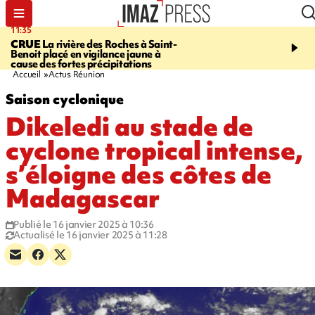
11:35
11:57
CRUE
La rivière des Roches à Saint-
SAINT-DENIS
Le télép
Benoit placé en vigilance jaune à
Papang a repris du servi
cause des fortes précipitations
Accueil
Actus Réunion
Saison cyclonique
Dikeledi au stade de
cyclone tropical intense,
s’éloigne des côtes de
Madagascar
Publié le 16 janvier 2025 à 10:36
Actualisé le 16 janvier 2025 à 11:28