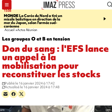
15:08
17:24
MONDE
La Corée du Nord a tiré un
SAINT-PAUL
Le Cap L
missile balistique en direction de la
est rouvert à la circulat
mer du Japon, selon l'armée sud-
coréenne
Accueil
Actus Réunion
Les groupes O et B en tension
Don du sang : l'EFS lance
un appel à la
mobilisation pour
reconstituer les stocks
Publié le 16 janvier 2024 à 17:42
Actualisé le 16 janvier 2024 à 17:48