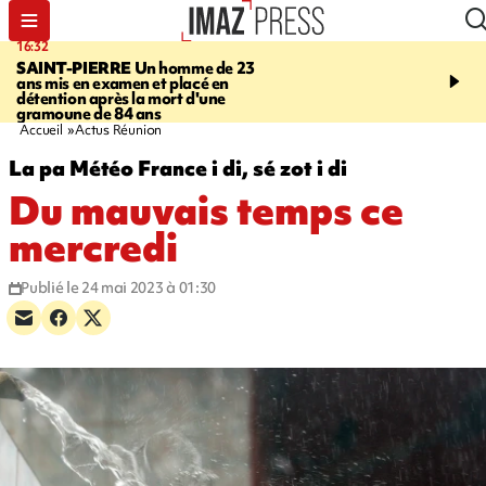
16:32
21:08
SAINT-PIERRE
Un homme de 23
MONDE
Arabie saoudit
ans mis en examen et placé en
et Turquie scellent un p
détention après la mort d'une
défense en pleine guerr
gramoune de 84 ans
Orient
Accueil
Actus Réunion
La pa Météo France i di, sé zot i di
Du mauvais temps ce
mercredi
Publié le 24 mai 2023 à 01:30