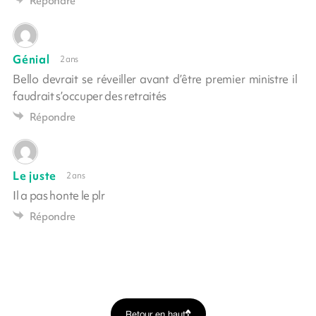
Répondre
Génial
2 ans
Bello devrait se réveiller avant d’être premier ministre il
faudrait s’occuper des retraités
Répondre
Le juste
2 ans
Il a pas honte le plr
Répondre
Retour en haut