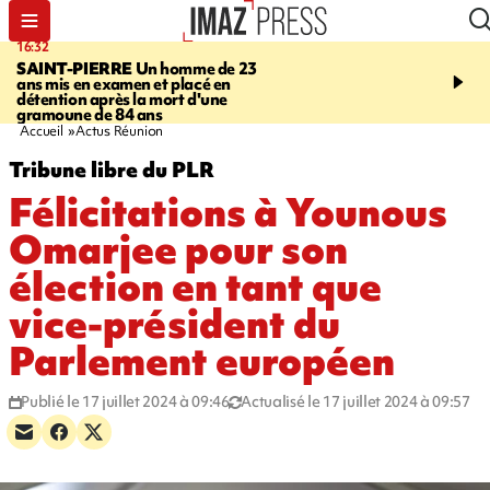
16:32
21:08
SAINT-PIERRE
Un homme de 23
MONDE
Arabie saoudit
ans mis en examen et placé en
et Turquie scellent un p
détention après la mort d'une
défense en pleine guerr
gramoune de 84 ans
Orient
Accueil
Actus Réunion
Tribune libre du PLR
Félicitations à Younous
Omarjee pour son
élection en tant que
vice-président du
Parlement européen
Publié le 17 juillet 2024 à 09:46
Actualisé le 17 juillet 2024 à 09:57