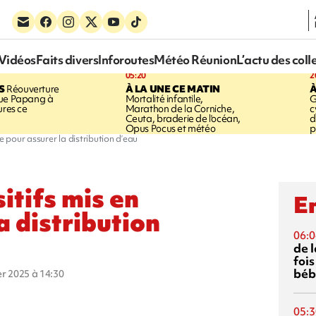
Vidéos
Faits divers
Inforoutes
Météo Réunion
L’actu des coll
05:20
2
S
Réouverture
À LA UNE CE MATIN
À
que Papang à
Mortalité infantile,
G
ures ce
Marathon de la Corniche,
c
Ceuta, braderie de l'océan,
d
Opus Pocus et météo
p
e pour assurer la distribution d’eau
itifs mis en
En
a distribution
06:0
de 
fois
béb
ier 2025 à 14:30
05:3