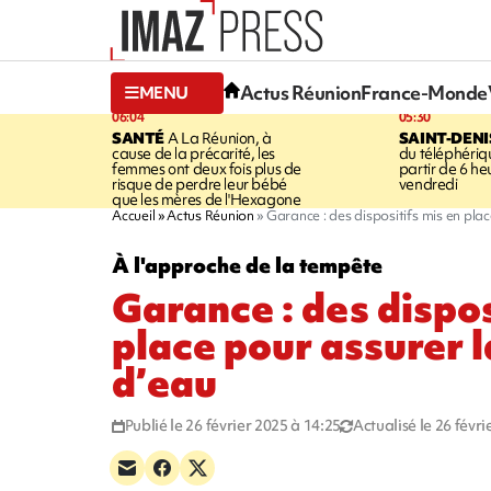
Actus Réunion
France-Monde
MENU
06:04
05:30
SANTÉ
A La Réunion, à
SAINT-DENI
cause de la précarité, les
du téléphéri
femmes ont deux fois plus de
partir de 6 he
risque de perdre leur bébé
vendredi
que les mères de l'Hexagone
Accueil
Actus Réunion
Garance : des dispositifs mis en plac
À l'approche de la tempête
Garance : des dispos
place pour assurer l
d’eau
Publié le 26 février 2025 à 14:25
Actualisé le 26 févr