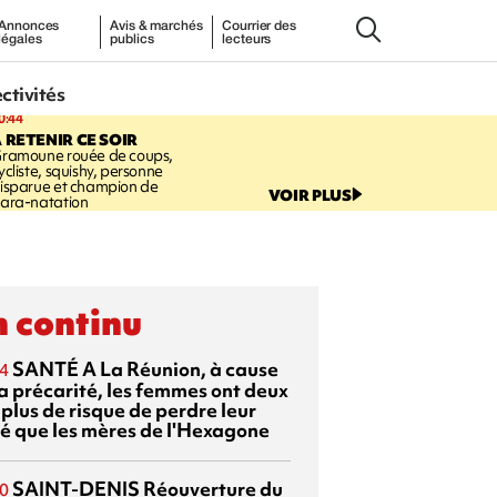
Annonces
Avis & marchés
Courrier des
légales
publics
lecteurs
ectivités
0:44
 RETENIR CE SOIR
ramoune rouée de coups,
ycliste, squishy, personne
isparue et champion de
VOIR PLUS
ara-natation
 continu
SANTÉ
A La Réunion, à cause
4
la précarité, les femmes ont deux
 plus de risque de perdre leur
é que les mères de l'Hexagone
SAINT-DENIS
Réouverture du
0