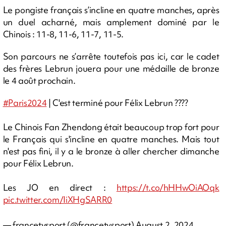
Le pongiste français s’incline en quatre manches, après
un duel acharné, mais amplement dominé par le
Chinois : 11-8, 11-6, 11-7, 11-5.
Son parcours ne s’arrête toutefois pas ici, car le cadet
des frères Lebrun jouera pour une médaille de bronze
le 4 août prochain.
#Paris2024
| C'est terminé pour Félix Lebrun ????
Le Chinois Fan Zhendong était beaucoup trop fort pour
le Français qui s'incline en quatre manches. Mais tout
n'est pas fini, il y a le bronze à aller chercher dimanche
pour Félix Lebrun.
Les JO en direct :
https://t.co/hHHwOiAOqk
pic.twitter.com/IiXHgSARR0
— francetvsport (@francetvsport)
August 2, 2024