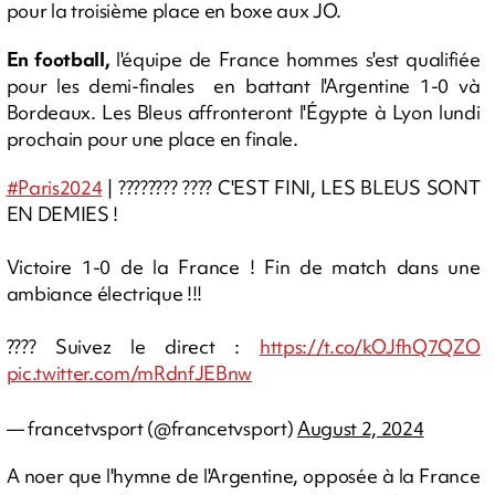
pour la troisième place en boxe aux JO.
En football,
l'équipe de France hommes s'est qualifiée
pour les demi-finales en battant l'Argentine 1-0 và
Bordeaux. Les Bleus affronteront l'Égypte à Lyon lundi
prochain pour une place en finale.
#Paris2024
| ???????? ???? C'EST FINI, LES BLEUS SONT
EN DEMIES !
Victoire 1-0 de la France ! Fin de match dans une
ambiance électrique !!!
???? Suivez le direct :
https://t.co/kOJfhQ7QZO
pic.twitter.com/mRdnfJEBnw
— francetvsport (@francetvsport)
August 2, 2024
A noer que l'hymne de l'Argentine, opposée à la France