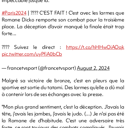
impeccable jusque là.
#Paris2024
| ???? C'EST FAIT ! C'est avec les larmes que
Romane Dicko remporte son combat pour la troisième
place. La déception d'avoir manqué la finale était trop
forte...
???? Suivez le direct :
https://t.co/hHHwOiAOqk
pic.twitter.com/uyPfiA0bCb
— francetvsport (@francetvsport)
August 2, 2024
Malgré sa victoire de bronze, c'est en pleurs que la
sportive est sortie du tatami. Des larmes qu'elle a dû mal
à contenir lors de ses échanges avec la presse.
"Mon plus grand sentiment, c'est la déception. J'avais la
tête, j'avais les jambes, j'avais le judo. (...) Je n'ai pas été
la Romane de d'habitude. C'est une adversaire très
forte, ce sont toujours des combats compliqués. J'aurais