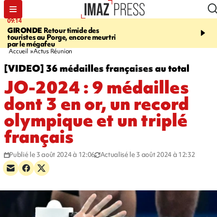
09:14
13:09
GIRONDE
Retour timide des
CONFLIT
Des échanges
touristes au Porge, encore meurtri
font cinq morts en Ukrai
par le mégafeu
Russie
Accueil
Actus Réunion
[VIDEO] 36 médailles françaises au total
JO-2024 : 9 médailles
dont 3 en or, un record
olympique et un triplé
français
Publié le 3 août 2024 à 12:06
Actualisé le 3 août 2024 à 12:32