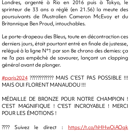
Londres, argenté à Rio en 2016 puis à Tokyo, le
sprinteur de 33 ans a réglé (en 21.56) la meute des
poursuivants de l'Australien Cameron McEvoy et du
Britannique Ben Proud, intouchables.
Le porte-drapeau des Bleus, toute en décontraction ces
derniers jours, était pourtant entré en finale de justesse,
relégué à la ligne N°1 par son 8e chrono des demies: ça
ne l'a pas empêché de savourer, lançant un clapping
général avant de plonger.
#paris2024
???????????? MAIS C’EST PAS POSSIBLE !!!
MAIS OUI FLORENT MANAUDOU !!!
MÉDAILLE DE BRONZE POUR NOTRE CHAMPION !
C’EST MAGNIFIQUE ! C'EST INCROYABLE ! MERCI
POUR LES ÉMOTIONS !
???? Suivez le direct :
https://t.co/hHHwOiAOqk