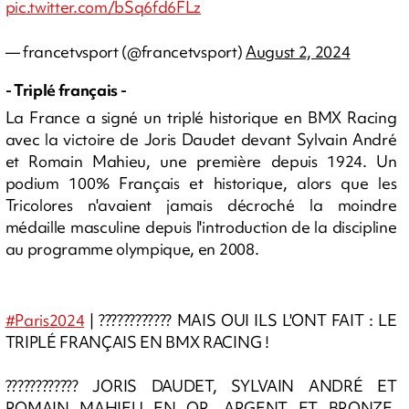
pic.twitter.com/bSq6fd6FLz
— francetvsport (@francetvsport)
August 2, 2024
- Triplé français -
La France a signé un triplé historique en BMX Racing
avec la victoire de Joris Daudet devant Sylvain André
et Romain Mahieu, une première depuis 1924. Un
podium 100% Français et historique, alors que
les
Tricolores n'avaient jamais décroché la moindre
médaille masculine depuis l'introduction de la discipline
au programme olympique, en 2008.
#Paris2024
| ???????????? MAIS OUI ILS L'ONT FAIT : LE
TRIPLÉ FRANÇAIS EN BMX RACING !
???????????? JORIS DAUDET, SYLVAIN ANDRÉ ET
ROMAIN MAHIEU EN OR, ARGENT ET BRONZE,