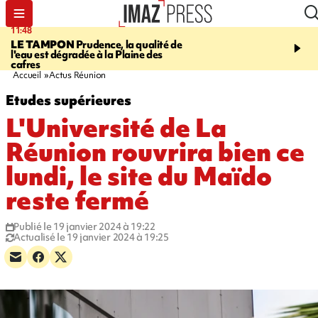
11:48
12:48
LE TAMPON
Prudence, la qualité de
SAINT-PAUL
Nouvelle 
l'eau est dégradée à la Plaine des
Cap Lahoussaye du 10 a
cafres
Accueil
Actus Réunion
Etudes supérieures
L'Université de La
Réunion rouvrira bien ce
lundi, le site du Maïdo
reste fermé
Publié le 19 janvier 2024 à 19:22
Actualisé le 19 janvier 2024 à 19:25