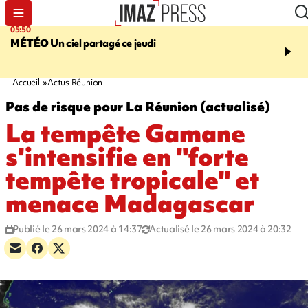
05:50
08:13
MÉTÉO
Un ciel partagé ce jeudi
MORT D'UNE GRAMO
SAINT-PIERRE
La victi
rouée de coups, un susp
en garde à vue
Accueil
Actus Réunion
Pas de risque pour La Réunion (actualisé)
La tempête Gamane
s'intensifie en "forte
tempête tropicale" et
menace Madagascar
Publié le 26 mars 2024 à 14:37
Actualisé le 26 mars 2024 à 20:32