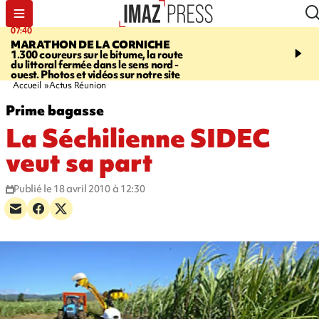
07:40
10:33
MARATHON DE LA CORNICHE
ASSOCIATIONS
Protec
1.300 coureurs sur le bitume, la route
l’enfance - une nouvelle
du littoral fermée dans le sens nord -
Stop VIF organisée à La
ouest. Photos et vidéos sur notre site
Accueil
Actus Réunion
Prime bagasse
La Séchilienne SIDEC
veut sa part
Publié le 18 avril 2010 à 12:30