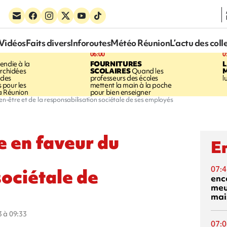
Vidéos
Faits divers
Inforoutes
Météo Réunion
L’actu des coll
06:00
0
cendie à la
FOURNITURES
Orchidées
SCOLAIRES
Quand les
 des
professeurs des écoles
l
pour les
mettent la main à la poche
a Réunion
pour bien enseigner
en-être et de la responsabilisation sociétale de ses employés
e en faveur du
En
07:4
sociétale de
enc
meu
mai
3 à 09:33
07:0