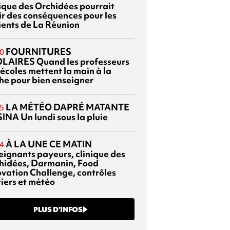
nique des Orchidées pourrait
ir des conséquences pour les
ients de La Réunion
FOURNITURES
0
OLAIRES
Quand les professeurs
 écoles mettent la main à la
he pour bien enseigner
LA MÉTÉO DAPRÉ MATANTE
5
SINA
Un lundi sous la pluie
À LA UNE CE MATIN
4
eignants payeurs, clinique des
hidées, Darmanin, Food
ovation Challenge, contrôles
tiers et météo
PLUS D’INFOS