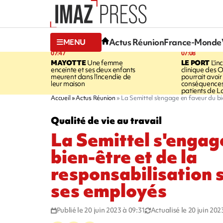
Actus Réunion
France-Monde
MENU
07:47
07:08
MAYOTTE
Une femme
LE PORT
L'in
enceinte et ses deux enfants
clinique des 
meurent dans l'incendie de
pourrait avoir
leur maison
conséquences 
patients de L
Accueil
Actus Réunion
La Semittel s'engage en faveur du bi
Qualité de vie au travail
La Semittel s'engag
bien-être et de la
responsabilisation 
ses employés
Publié le 20 juin 2023 à 09:31
Actualisé le 20 juin 202