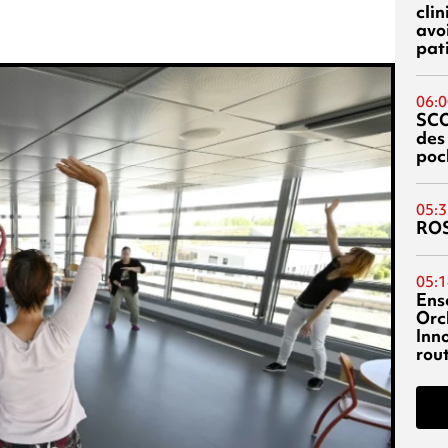
cli
avo
pat
06:0
SC
des
poc
05:3
RO
05:1
Ens
Orc
Inn
rou