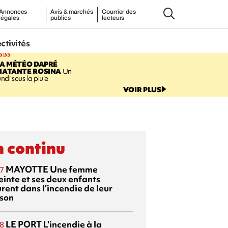
Annonces
Avis & marchés
Courrier des
légales
publics
lecteurs
ectivités
5:35
LA MÉTÉO DAPRÉ
MATANTE ROSINA
Un
undi sous la pluie
VOIR PLUS
 continu
MAYOTTE
Une femme
7
einte et ses deux enfants
rent dans l'incendie de leur
son
LE PORT
L'incendie à la
8