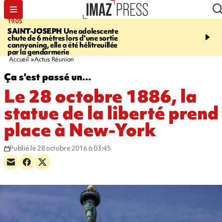
19:05
20:44
SAINT-JOSEPH
Une adolescente
À RETENIR CE SOIR
G
chute de 6 mètres lors d'une sortie
rouée de coups, cycliste,
cannyoning, elle a été hélitreuillée
personne disparue et c
par la gendarmerie
para-natation
Accueil
Actus Réunion
Ça s'est passé un...
Le 28 octobre 1886, la
statue de la liberté prend
place à New-York
Publié le 28 octobre 2016 à 03:45