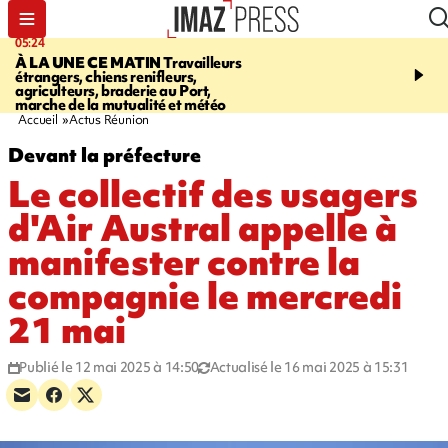
05:24
07:05
À LA UNE CE MATIN
Travailleurs
ETANG-SALÉ
Des chien
étrangers, chiens renifleurs,
mobilisés pour traquer le
agriculteurs, braderie au Port,
d'eau potable. Les vidéo
marche de la mutualité et météo
retrouver sur notre site
Accueil
Actus Réunion
Devant la préfecture
Le collectif des usagers
d'Air Austral appelle à
manifester contre la
compagnie le mercredi
21 mai
Publié le 12 mai 2025 à 14:50
Actualisé le 16 mai 2025 à 15:31