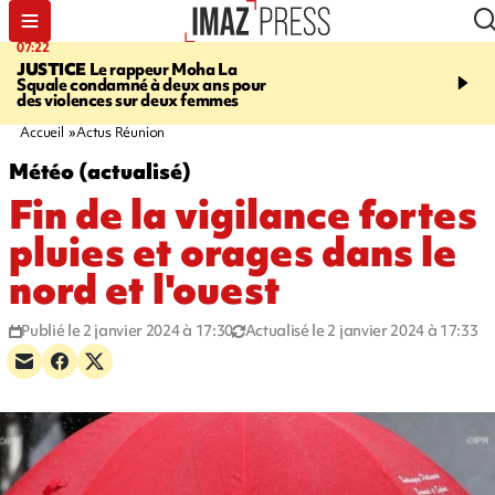
07:22
10:46
JUSTICE
Le rappeur Moha La
SÉCURITÉ ROUTIÈRE
Squale condamné à deux ans pour
décède en juillet, 18 pe
des violences sur deux femmes
sur les routes réunionnai
début de l'année
Accueil
Actus Réunion
Météo (actualisé)
Fin de la vigilance fortes
pluies et orages dans le
nord et l'ouest
Publié le 2 janvier 2024 à 17:30
Actualisé le 2 janvier 2024 à 17:33