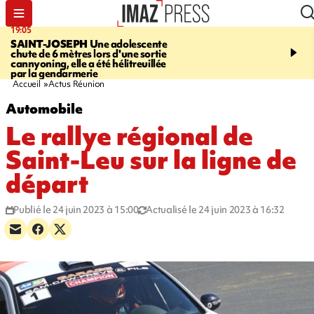
19:05
20:44
SAINT-JOSEPH
Une adolescente
À RETENIR CE SOIR
G
chute de 6 mètres lors d'une sortie
rouée de coups, cycliste,
cannyoning, elle a été hélitreuillée
personne disparue et c
par la gendarmerie
para-natation
Accueil
Actus Réunion
Automobile
Le rallye régional de
Saint-Leu sur la ligne de
départ
Publié le 24 juin 2023 à 15:00
Actualisé le 24 juin 2023 à 16:32