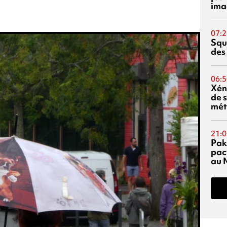
ima
07:2
Squ
des
06:5
Xén
de s
mét
21:0
Pak
pac
au 