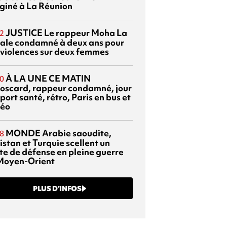
giné à La Réunion
JUSTICE
Le rappeur Moha La
2
ale condamné à deux ans pour
 violences sur deux femmes
À LA UNE CE MATIN
0
oscard, rappeur condamné, jour
port santé, rétro, Paris en bus et
éo
MONDE
Arabie saoudite,
8
istan et Turquie scellent un
te de défense en pleine guerre
Moyen-Orient
PLUS D’INFOS