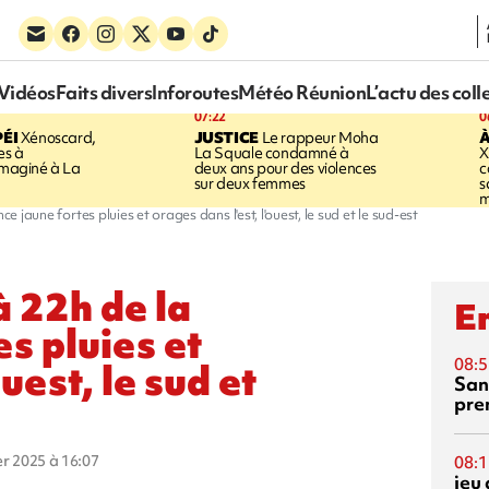
Vidéos
Faits divers
Inforoutes
Météo Réunion
L’actu des coll
07:22
0
ÉI
Xénoscard,
JUSTICE
Le rappeur Moha
À
es à
La Squale condamné à
X
 imaginé à La
deux ans pour des violences
c
sur deux femmes
s
m
e jaune fortes pluies et orages dans l'est, l'ouest, le sud et le sud-est
à 22h de la
En
es pluies et
08:5
ouest, le sud et
San
pre
ier 2025 à 16:07
08:1
jeu 