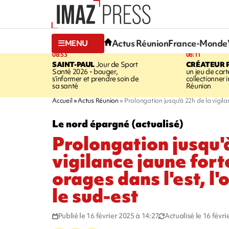
Actus Réunion
France-Monde
MENU
08:53
08:11
SAINT-PAUL
Jour de Sport
CRÉATEUR P
Santé 2026 - bouger,
un jeu de cart
s’informer et prendre soin de
collectionner
sa santé
Réunion
Accueil
Actus Réunion
Prolongation jusqu'à 22h de la vigilanc
Le nord épargné (actualisé)
Prolongation jusqu'
vigilance jaune fort
orages dans l'est, l'
le sud-est
Publié le 16 février 2025 à 14:27
Actualisé le 16 févr