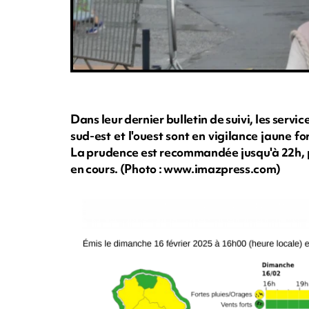
Dans leur dernier bulletin de suivi, les servi
sud-est et l'ouest sont en vigilance jaune f
La prudence est recommandée jusqu'à 22h, pou
en cours. (Photo : www.imazpress.com)