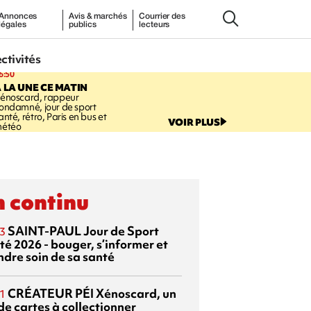
Annonces
Avis & marchés
Courrier des
légales
publics
lecteurs
ectivités
6:50
 LA UNE CE MATIN
énoscard, rappeur
ondamné, jour de sport
anté, rétro, Paris en bus et
VOIR PLUS
étéo
 continu
SAINT-PAUL
Jour de Sport
3
té 2026 - bouger, s’informer et
ndre soin de sa santé
CRÉATEUR PÉI
Xénoscard, un
1
de cartes à collectionner