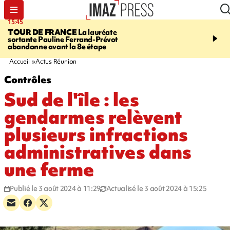
15:45
20:17
TOUR DE FRANCE
La lauréate
À RETENIR CE SOIR
Sé
sortante Pauline Ferrand-Prévot
routière, concours de nou
abandonne avant la 8e étape
du littoral fermée, courr
Darmanin et évacuation
Accueil
Actus Réunion
Contrôles
Sud de l'île : les
gendarmes relèvent
plusieurs infractions
administratives dans
une ferme
Publié le 3 août 2024 à 11:29
Actualisé le 3 août 2024 à 15:25