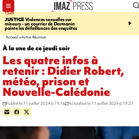
13:49
17:59
JUSTICE
Violences sexuelles sur
INFOROUTE
Marathon 
mineurs - un courrier de Darmanin
Corniche - la route du L
pointe les défaillances des enquêtes
ce dimanche matin dans 
Nord-Ouest
Accueil
Actus Réunion
À la une de ce jeudi soir
Les quatre infos à
retenir : Didier Robert,
météo, prison et
Nouvelle-Calédonie
Publié le 11 juillet 2024 à 19:16
Actualisé le 11 juillet 2024 à 19:27