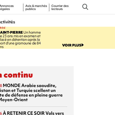
Annonces
Avis & marchés
Courrier des
légales
publics
lecteurs
ectivités
6:32
AINT-PIERRE
Un homme
e 23 ans mis en examen et
lacé en détention après la
ort d'une gramoune de 84
VOIR PLUS
ns
 continu
MONDE
Arabie saoudite,
8
istan et Turquie scellent un
te de défense en pleine guerre
Moyen-Orient
À RETENIR CE SOIR
Vols vers
6