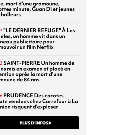
sie, mort d'une gramoune,
ottes minute, Guan Di et jeunes
tballeurs
"LE DERNIER REFUGE"
À Los
7
eles, un homme vit dans un
neau publicitaire pour
mouvoir un film Netflix
SAINT-PIERRE
Un homme de
2
ans mis en examen et placé en
ention après la mort d'une
moune de 84 ans
PRUDENCE
Des cocotes
6
ute vendues chez Carrefour à La
nion risquent d'exploser
PLUS D’INFOS