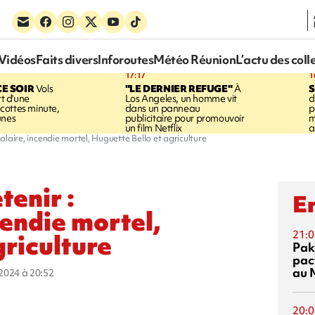
Vidéos
Faits divers
Inforoutes
Météo Réunion
L’actu des coll
17:17
1
CE SOIR
Vols
"LE DERNIER REFUGE"
À
S
rt d'une
Los Angeles, un homme vit
d
cottes minute,
dans un panneau
p
unes
publicitaire pour promouvoir
m
un film Netflix
a
colaire, incendie mortel, Huguette Bello et agriculture
tenir :
En
cendie mortel,
21:0
griculture
Pak
pac
au 
t 2024 à 20:52
20:0