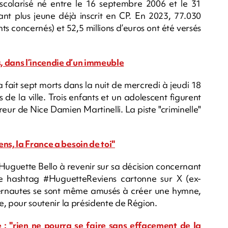
scolarisé né entre le 16 septembre 2006 et le 31
t plus jeune déjà inscrit en CP. En 2023, 77.030
ts concernés) et 52,5 millions d’euros ont été versés
s, dans l’incendie d’un immeuble
fait sept morts dans la nuit de mercredi à jeudi 18
 de la ville. Trois enfants et un adolescent figurent
ureur de Nice Damien Martinelli. La piste "criminelle"
ns, la France a besoin de toi"
t Huguette Bello à revenir sur sa décision concernant
le hashtag #HuguetteReviens cartonne sur X (ex-
 internautes se sont même amusés à créer une hymne,
le, pour soutenir la présidente de Région.
: "rien ne pourra se faire sans effacement de la