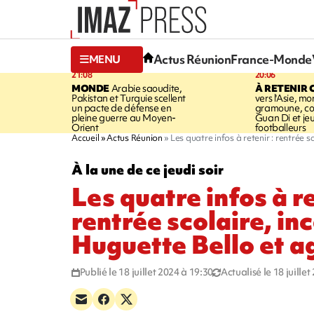
Actus Réunion
France-Monde
MENU
21:08
20:06
MONDE
Arabie saoudite,
À RETENIR 
Pakistan et Turquie scellent
vers l'Asie, mo
un pacte de défense en
gramoune, co
pleine guerre au Moyen-
Guan Di et je
Orient
footballeurs
Accueil
Actus Réunion
Les quatre infos à retenir : rentrée s
À la une de ce jeudi soir
Les quatre infos à re
rentrée scolaire, in
Huguette Bello et a
Publié le 18 juillet 2024 à 19:30
Actualisé le 18 juille