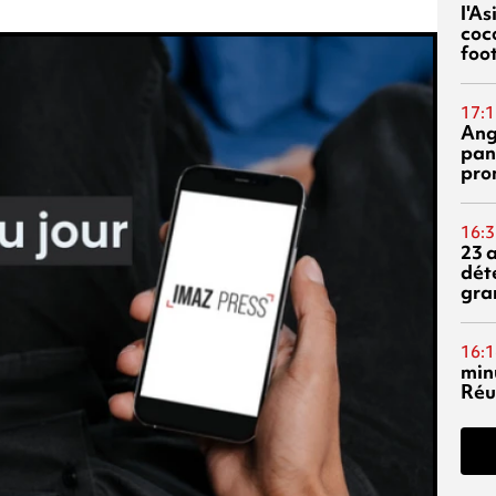
l'A
coc
foo
17:1
Ang
pan
pro
16:3
23 
dét
gra
16:1
min
Réu