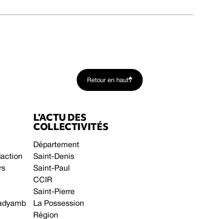
Retour en haut
L’ACTU DES
COLLECTIVITÉS
Département
daction
Saint-Denis
rs
Saint-Paul
CCIR
Saint-Pierre
 gadyamb
La Possession
Région