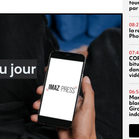
tou
par
08:2
la 
Phot
07:4
CO
bitu
dans
vidé
06:5
Mar
blan
Giro
ind