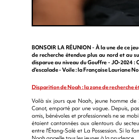
BONSOIR LA RÉUNION - À la une de ce jeudi 
de recherche étendue plus au nord et au su
disparue au niveau du Gouffre - JO-2024 : 
d'escalade - Voile : la Française Lauriane No
Disparition de Noah : la zone de recherche ét
Voilà six jours que Noah, jeune homme de 
Canot, emporté par une vague. Depuis, pas 
amis, bénévoles et professionnels ne se mobil
étaient cantonnées aux alentours du secteur
entre l'Étang-Salé et La Possession. Si la fa
Noah appelle tous les jeunes à la prudence.