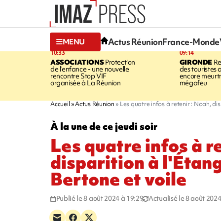
Actus Réunion
France-Monde
MENU
10:33
09:14
ASSOCIATIONS
Protection
GIRONDE
Re
de l’enfance - une nouvelle
des touristes 
rencontre Stop VIF
encore meurtri
organisée à La Réunion
mégafeu
Accueil
Actus Réunion
Les quatre infos à retenir : Noah, di
À la une de ce jeudi soir
Les quatre infos à r
disparition à l'Étan
Bertone et voile
Publié le 8 août 2024 à 19:29
Actualisé le 8 août 2024