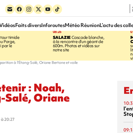
Vidéos
Faits divers
Inforoutes
Météo Réunion
L’actu des coll
08:26
0
tour timide
SALAZIE
Cascade blanche,
au Porge,
à la rencontre d'un géant de
 par le
600m. Photos et vidéos sur
s
notre site
l
n
v
sparition à l'Étang-Salé, Oriane Bertone et voile
etenir : Noah,
En
g-Salé, Oriane
10:3
l’e
Sto
 à 20:27
09:1