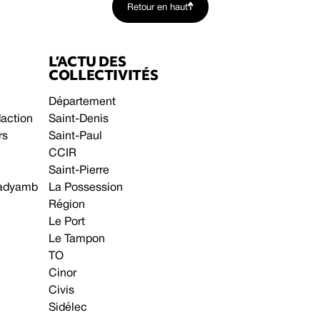
Retour en haut
L’ACTU DES
COLLECTIVITÉS
Département
daction
Saint-Denis
rs
Saint-Paul
CCIR
Saint-Pierre
 gadyamb
La Possession
Région
Le Port
Le Tampon
TO
Cinor
Civis
Sidélec