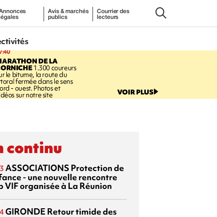
Annonces
Avis & marchés
Courrier des
légales
publics
lecteurs
ectivités
7:40
MARATHON DE LA
CORNICHE
1.300 coureurs
ur le bitume, la route du
ittoral fermée dans le sens
ord - ouest. Photos et
VOIR PLUS
idéos sur notre site
 continu
ASSOCIATIONS
Protection de
3
nfance - une nouvelle rencontre
p VIF organisée à La Réunion
GIRONDE
Retour timide des
4