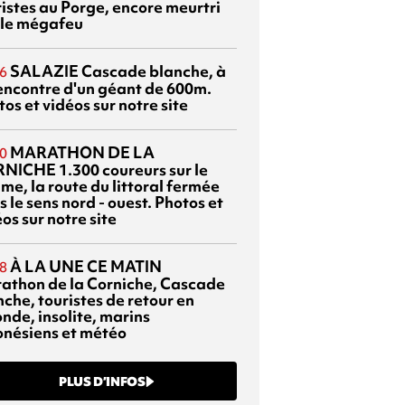
ristes au Porge, encore meurtri
 le mégafeu
SALAZIE
Cascade blanche, à
6
rencontre d'un géant de 600m.
os et vidéos sur notre site
MARATHON DE LA
0
RNICHE
1.300 coureurs sur le
me, la route du littoral fermée
 le sens nord - ouest. Photos et
os sur notre site
À LA UNE CE MATIN
8
athon de la Corniche, Cascade
che, touristes de retour en
nde, insolite, marins
onésiens et météo
PLUS D’INFOS